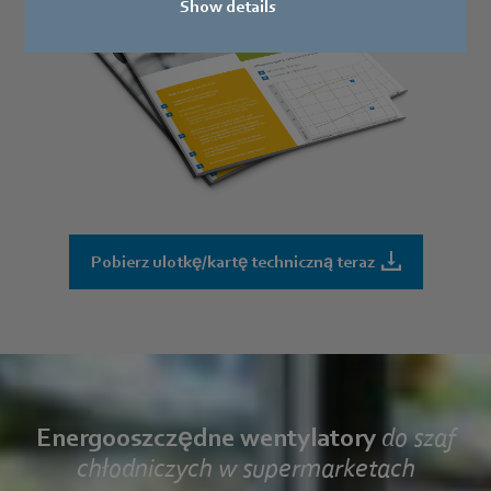
Show details
Pobierz ulotkę/kartę techniczną teraz
Energooszczędne wentylatory
do szaf
chłodniczych w supermarketach