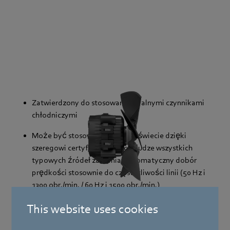
Zatwierdzony do stosowania z palnymi czynnikami
chłodniczymi
Może być stosowany na całym świecie dzięki
szeregowi certyfikacji oraz obsłudze wszystkich
typowych źródeł zasilania: automatyczny dobór
prędkości stosownie do częstotliwości linii (50 Hz i
1300 obr./min. / 60 Hz i 1500 obr./min.)
Szeroki wachlarz opcji montażowych dzięki
This website uses cookies
inteligentnej konstrukcji, a tym samym stanowi
idealny zamiennik wszystkich silników typu Q i