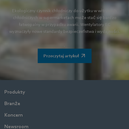
Ekologiczny czynnik chłodniczy do użytku w witrynach
chłodniczych w supermarketach może stać się bardzo
łatwopalny w przypadku awarii. Wentylatory EC
wyznaczyły nowe standardy bezpieczeństwa i wydajności.
.
Przeczytaj artykuł
Produkty
Branże
Koncern
Newsroom