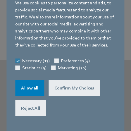
We use cookies to personalize content and ads, to
silników z dzielonymi biegunami
provide social media features and to analyze our
traffic. We also share information about your use of
our site with our social media, advertising and
analytics partners who may combine it with other
Wydajny i ekonomiczny
information that you’ve provided to them or that
they’ve collected from your use of their services.
Necessary (13)
Preferences (4)
Statistics (9)
Marketing (30)
Napięcie, moc, prędkość —
pobierz
Allow all
Confirm My Choices
specyfikację techniczną silnika iQ-one
tutaj:
Reject All