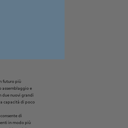
tivo principale in
le nostre vendite,
rnativi e crescere
amo
 intelligente
gi a corona con gli
n futuro più
ero assemblaggio e
 in due nuovi grandi
a capacità di poco
 consente di
lienti in modo più