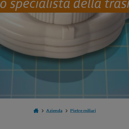
lo specialista della tra
Azienda
Pietre miliari