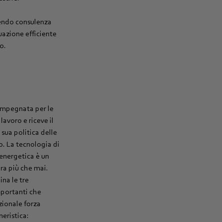
endo consulenza
uazione efficiente
o.
impegnata per le
avoro e riceve il
sua politica delle
o. La tecnologia di
energetica è un
a più che mai.
na le tre
importanti che
zionale forza
eristica: