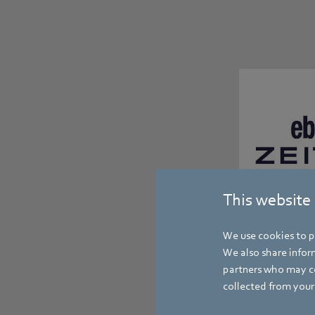
This website
We use cookies to pe
We also share inform
partners who may co
collected from your 