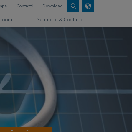
mpa
Contatti
Download
room
Supporto & Contatti