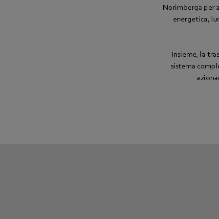
Norimberga per app
energetica, lu
Insieme, la tr
sistema complet
azionan