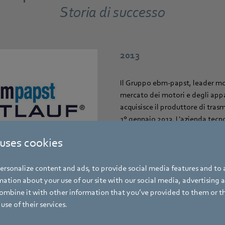
Storia di successo
2013
Il Gruppo ebm-papst, leader mo
mercato dei motori e degli appa
acquisisce il produttore di trasmi
1° gennaio 2013. L'azienda tecn
Mulfingen (Baden-Württemberg)
 uses cookies
la sua divisione Industrial Driv
rsonalize content and ads, to provide social media features and to a
2012
ation about your use of our site with our social media, advertising 
mbine it with other information that you’ve provided to them or t
use of their services.
Una pietra miliare strategica: Z
est. Fondazione di una filiale ne