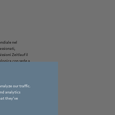
ndiale nel
ssionati,
ssioni Zeitlauf il
ologica con sede a
 sta rafforzando
e Technology.
nalyze our traffic.
and analytics
hat they’ve
eitlauf® va verso
l centro industriale