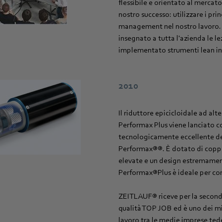
flessibile e orientato al mercato
nostro successo: utilizzare i prin
management nel nostro lavoro
insegnato a tutta l'azienda le l
implementato strumenti lean in t
2010
Il riduttore epicicloidale ad alt
Performax Plus viene lanciato 
tecnologicamente eccellente de
Performax®®. È dotato di cop
elevate e un design estremamen
Performax®Plus è ideale per cond
ZEITLAUF® riceve per la seconda 
qualità TOP JOB ed è uno dei mig
lavoro tra le medie imprese ted