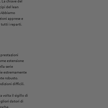
. La chiave del
cipi del lean
. Abbiamo
ezioni apprese e
utti i reparti.
e prestazioni
come estensione
lla serie
pie estremamente
te robusto.
izioni difficili.
volta il sigillo di
liori datori di
esche.