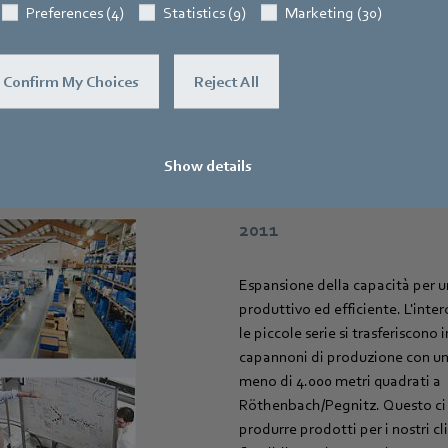
Preferences (4)
Statistics (9)
Marketing (30)
di Kunshan, Cina. Il nostro obiet
Cina è continuare ad espandere 
aggiungere reti di fornitori alte
Confirm My Choices
Reject All
nei nostri settori target. Lanci
EtaCrown®Plus, la combinazione
della tecnologia degli ingranag
ingranaggi epicicloidali.
Show details
2011
Espansione della capacità per u
produttivo ed efficiente. L'int
le piccole serie si trasferiscono
capannoni di produzione con un
meno di 4.000 metri quadrati a
Röthenbach/Pegnitz. Questo ci
produrre prodotti per i nostri c