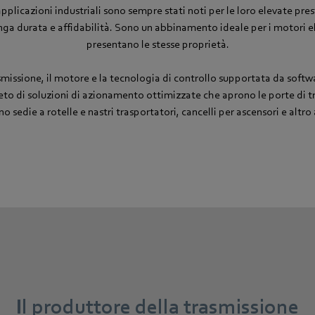
licazioni industriali sono sempre stati noti per le loro elevate pres
nga durata e affidabilità. Sono un abbinamento ideale per i motori
presentano le stesse proprietà.
asmissione, il motore e la tecnologia di controllo supportata da soft
o di soluzioni di azionamento ottimizzate che aprono le porte di tr
o sedie a rotelle e nastri trasportatori, cancelli per ascensori e altro
Il produttore della trasmissione