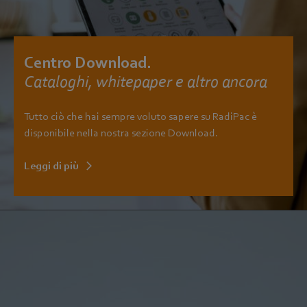
Centro Download.
Cataloghi, whitepaper e altro ancora
Tutto ciò che hai sempre voluto sapere su RadiPac è
disponibile nella nostra sezione Download.
Leggi di più