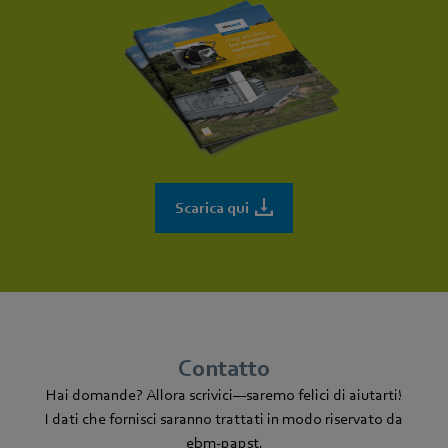
Scarica qui
Contatto
Hai domande? Allora scrivici—saremo felici di aiutarti!
I dati che fornisci saranno trattati in modo riservato da
ebm-papst.