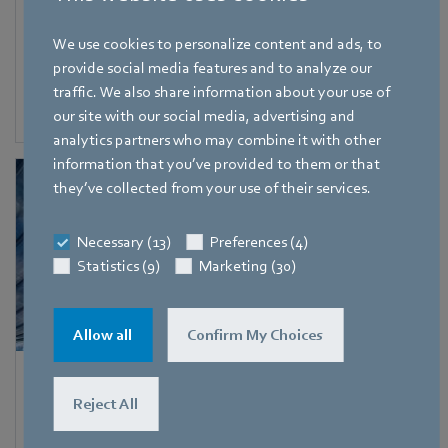
grandi edifici
We use cookies to personalize content and ads, to
Requisiti essenziali: aumento della pressione statica,
provide social media features and to analyze our
compattezza, elevate portate d'aria
traffic. We also share information about your use of
our site with our social media, advertising and
analytics partners who may combine it with other
information that you’ve provided to them or that
they’ve collected from your use of their services.
Necessary (13)
Preferences (4)
Statistics (9)
Marketing (30)
Allow all
Confirm My Choices
Applicazioni a idrogeno, gas e petrolio -
Reject All
ATEX