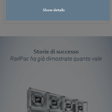
Requisiti essenziali: protezione contro le esplosioni (EN
60079-0), conformità (ATEX 2014/34/EU), efficienza
Show details
energetica
Storie di successo
RadPac ha già dimostrato quanto vale