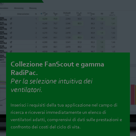
Collezione FanScout e gamma
RadiPac.
Per la selezione intuitiva dei
ventilatori.
Inserisci i requisiti della tua applicazione nel campo di
ricerca e riceverai immediatamente un elenco di
ventilatori adatti, comprensivi di dati sulle prestazioni e
confronto dei costi del ciclo di vita.