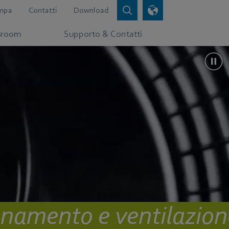
mpa
Contatti
Download
sroom
Supporto & Contatti
ionamento e ventilazion