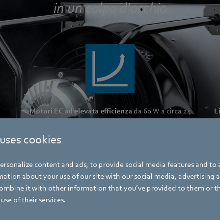
in un colpo d'occhio
Motori EC ad elevata efficienza
da 60 W a circa 24
L
kW
 uses cookies
rsonalize content and ads, to provide social media features and to a
ation about your use of our site with our social media, advertising 
mbine it with other information that you’ve provided to them or t
use of their services.
on interfaccia di controllo
Sostenibili
grazie al funziona