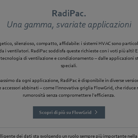
RadiPac.
Una gamma, svariate applicazioni
etico, silenzioso, compatto, affidabile: i sistemi HVAC sono partic
 i ventilatori. RadiPac soddisfa queste richieste con i voti più alti! E 
a tecnologia di ventilazione e condizionamento – dalle applicazioni s
speciali.
massimo da ogni applicazione, RadiPac è disponibile in diverse versi
e accessori abbinati – come l'innovativa griglia FlowGrid, che riduc
rumorosità senza compromettere l'efficienza.
Scopri di più su FlowGrid
telligente dei dati sta svolgendo un ruolo sempre più importante nella