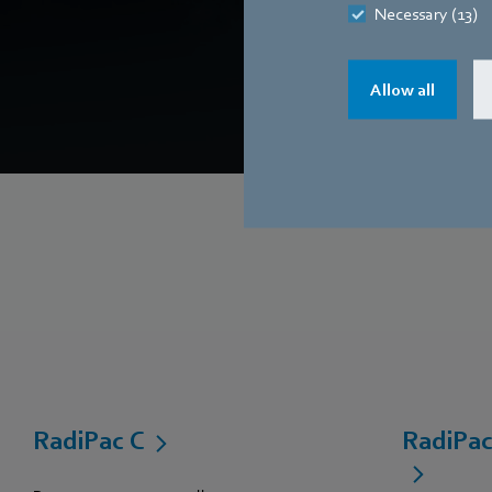
Necessary (13)
configurabil
Allow all
RadiPac C
RadiPac