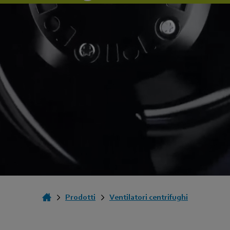
Prodotti
Ventilatori centrifughi