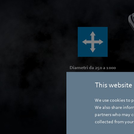
Diametri da 250 a 1000
in svariate configurazioni
This website
We use cookies to pe
We also share inform
partners who may co
collected from your 
Elettronica c