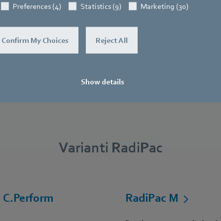
Preferences (4)
Statistics (9)
Marketing (30)
e,
sia analogica che digitale
energetico e ai magneti priv
Confirm My Choices
Reject All
Show details
Varianti RadiPac
 C.Perform
RadiPac M