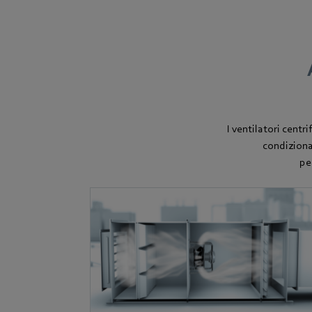
I ventilatori centr
condiziona
pe