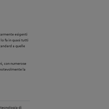
olarmente esigenti
lo fa in quasi tutti
tandard a quelle
oni, con numerose
e notevolmente la
 tecnologia di