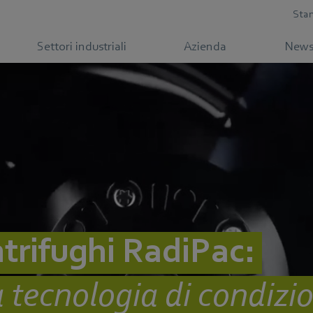
Sta
Settori industriali
Azienda
New
ntrifughi RadiPac:
a tecnologia di condiz