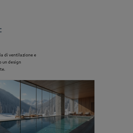
c
ia di ventilazione e
o un design
te.