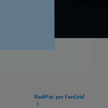
i di terre rare
RadiPac per FanGrid