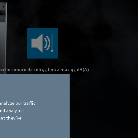
ivello sonoro da soli 55 fino a max 95 dB(A)
nalyze our traffic.
and analytics
hat they’ve
mento a risparmio