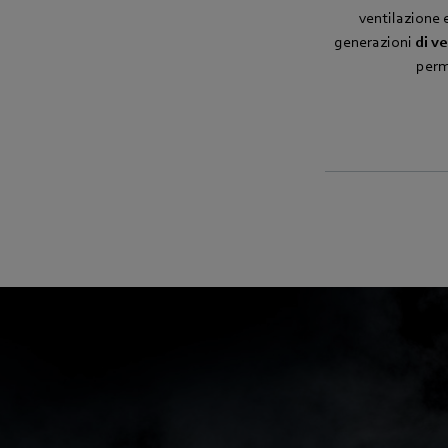
ventilazione 
generazioni
di ve
perme