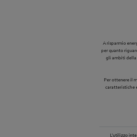
A risparmio energ
per quanto riguarda
gli ambiti dell
Per ottenere il 
caratteristiche 
L'utilizzo in