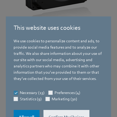
This website uses cookies
Ventiladores del armario de control
We use cookies to personalize content and ads, to
provide social media features and to analyze our
Monitorea el estado de los ventiladores y los
traffic. We also share information about your use of
alrededores
our site with our social media, advertising and
analytics partners who may combine it with other
Control preciso de refrigeración con opción de conexión
information that you’ve provided to them or that
del sensor y control de velocidad individual
they’ve collected from your use of their services.
Indicador de advertencia de obstrucción del filtro, carga
térmica excesiva, velocidad máxima
Necessary (13)
Preferences (4)
Statistics (9)
Marketing (30)
Bajos costes operativos gracias a la tecnología EC y al
mantenimiento predictivo