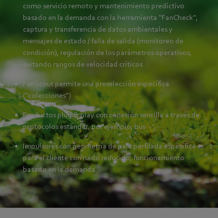
como servicio remoto y mantenimiento predictivo
basado en la demanda con la herramienta "FanCheck",
captura y transferencia de datos ambientales y
mensajes de estado / falla de salida (monitoreo de
condición), regulación de los parámetros operativos,
evitando rangos de velocidad críticos
FanScout permite una preselección específica
("colecciones")
Productos plug & play con conexión sencilla a través de
protocolos estándar, por ejemplo, bus
Impulsores con geometría de pala perfilada específica
para el cliente con ruido reducido, funcionamiento
basado en la demanda