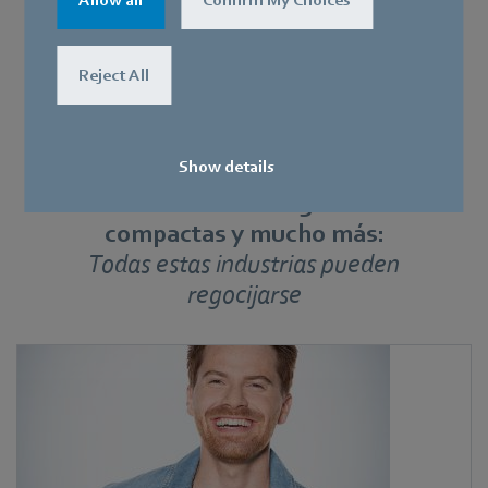
Allow all
Confirm My Choices
Más información sobre el producto
Reject All
Show details
Soluciones de refrigeración
compactas y mucho más:
Todas estas industrias pueden
regocijarse