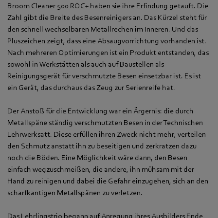
Broom Cleaner 500 RQC+ haben sie ihre Erfindung getauft. Die
Zahl gibt die Breite des Besenreinigers an. Das Kürzel steht für
den schnell wechselbaren Metallrechen im Inneren. Und das
Pluszeichen zeigt, dass eine Absaugvorrichtung vorhanden ist.
Nach mehreren Optimierungen ist ein Produkt entstanden, das
sowohl in Werkstätten als auch auf Baustellen als
Reinigungsgerät für verschmutzte Besen einsetzbar ist. Es ist
ein Gerät, das durchaus das Zeug zur Serienreife hat.
Der Anstoß für die Entwicklung war ein Ärgernis: die durch
Metallspäne ständig verschmutzten Besen in der Technischen
Lehrwerksatt. Diese erfüllen ihren Zweck nicht mehr, verteilen
den Schmutz anstatt ihn zu beseitigen und zerkratzen dazu
noch die Böden. Eine Möglichkeit wäre dann, den Besen
einfach wegzuschmeißen, die andere, ihn mühsam mit der
Hand zu reinigen und dabei die Gefahr einzugehen, sich an den
scharfkantigen Metallspänen zu verletzen.
Das Lehrlingstrio begann auf Anregung ihres Ausbilders Ende