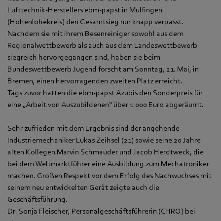
Lufttechnik-Herstellers ebm‑papst in Mulfingen
(Hohenlohekreis) den Gesamtsieg nur knapp verpasst.
Nachdem sie mit ihrem Besenreiniger sowohl aus dem
Regionalwettbewerb als auch aus dem Landeswettbewerb
siegreich hervorgegangen sind, haben sie beim
Bundeswettbewerb Jugend forscht am Sonntag, 21. Mai, in
Bremen, einen hervorragenden zweiten Platz erreicht.
Tags zuvor hatten die ebm‑papst Azubis den Sonderpreis für
eine „Arbeit von Auszubildenen“ über 1.000 Euro abgeräumt.
Sehr zufrieden mit dem Ergebnis sind der angehende
Industriemechaniker Lukas Zeihsel (21) sowie seine 20 Jahre
alten Kollegen Marvin Schmauder und Jacob Herdtweck, die
bei dem Weltmarktführer eine Ausbildung zum Mechatroniker
machen. Großen Respekt vor dem Erfolg des Nachwuchses mit
seinem neu entwickelten Gerät zeigte auch die
Geschäftsführung.
Dr. Sonja Fleischer, Personalgeschäftsführerin (CHRO) bei