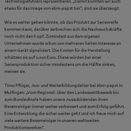
Technologieführers repräsentieren. „Damit konnten wir auch
etwas für das Image von ebm‑papst tun“, sind sie überzeugt.
Wie es weiter gehen könnte, ob das Produkt zur Serienreife
kommen kann, darüber zerbrechen sich die Nachwuchskräfte
noch nicht den Kopf. Zumindest aus dem eigenen
Unternehmen wurde schon von mehreren Seiten Interesse an
einem Gerät signalisiert. Die Kosten für die Herstellung
schätzen sie auf 1.000 Euro. Diese würden bei einer
Serienproduktion sicher mindestens um die Hälfte sinken,
meinen sie.
Timo Pflüger, Aus- und Weiterbildungsleiter bei ebm‑papst in
Mulfingen: „Vom Regional- über den Landeswettbewerb bis
zum Bundesfinale haben unsere Auszubildenden ihren
Besenreiniger immer weiter verbessert und zum Erfolg geführt.
Eine Entwicklung die sicher weiter geht und ich freue mich auf
viele weitere Besenreiniger in unseren weltweiten
Produktionswerken“.