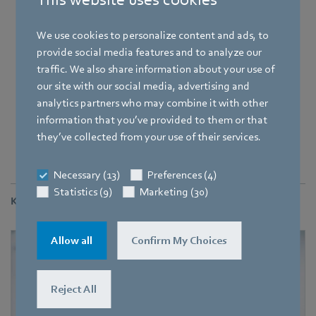
We use cookies to personalize content and ads, to
provide social media features and to analyze our
traffic. We also share information about your use of
our site with our social media, advertising and
analytics partners who may combine it with other
information that you’ve provided to them or that
Lukas Zeihsel (21) und seine 20 Jahre alten Kollegen Marvin
they’ve collected from your use of their services.
Schmauder und Jacob Herdtweck (von rechts) mit dem
Besenreiniger.
Necessary (13)
Preferences (4)
Statistics (9)
Marketing (30)
Kontakt
Allow all
Confirm My Choices
Reject All