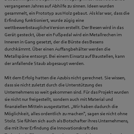
vergangenen Jahres auf Abhilfe zu sinnen. Ideen wurden
gesammelt, ein Prototyp aus Holz gebaut. Als klar war, dass die
Erfindung funktioniert, wurde zügig eine
wettbewerbstaugliche Version erstellt. Der Besen wird in das
Gerät gesteckt, über ein Fußpedal wird ein Metallrechen im
Inneren in Gang gesetzt, der die Bürste des Besens
durchkämmt. Über einen Auffangbehälter werden die
Metallspäne entsorgt. Bei einem Einsatz auf Baustellen, kann
der anfallende Staub abgesaugt werden.
Mit dem Erfolg hatten die Azubis nicht gerechnet. Sie wissen,
dass sie nicht zuletzt durch die Unterstützung des
Unternehmens so weit gekommen sind. Für das Projekt wurden
sie nicht nur freigestellt, sondern auch mit Material und
finanziellen Mitteln ausgestattet. „Wir haben dadurch die
Möglichkeit, alles ordentlich zu machen“, sagen sie nicht ohne
Stolz. Sie fühlen sich auch als Botschafter ihres Unternehmens,
die mit ihrer Erfindung die Innovationskraft des