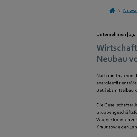
News
Unternehmen |
23.
Wirtschaft
Neubau v
Nach rund 15-monat
energieeffiziente V
Betriebsmittelbau ku
Die Gesellschafter J
Gruppengeschäftsfüh
Wagner konnten zur 
Kraut sowie den La