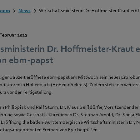
room
News
Wirtschaftsministerin Dr. Hoffmeister-Kraut eröf
 Februar 2022
sministerin Dr. Hoffmeister-Kraut 
on ebm-papst
iger Bauzeit eröffnete ebm‑papst am Mittwoch sein neues Erprobu
entilatoren in Hollenbach (Hohenlohekreis). Zudem steht ein weiter
rz vor der Fertigstellung.
an Philippiak und Ralf Sturm, Dr. Klaus Geißdörfer, Vorsitzender der
rung sowie Geschäftsführer:innen Dr. Stephan Arnold, Dr. Sonja F
Eröffnung die baden-württembergische Wirtschaftsministerin Dr. N
ndtagsabgeordneten Freiherr von Eyb begrüßen.