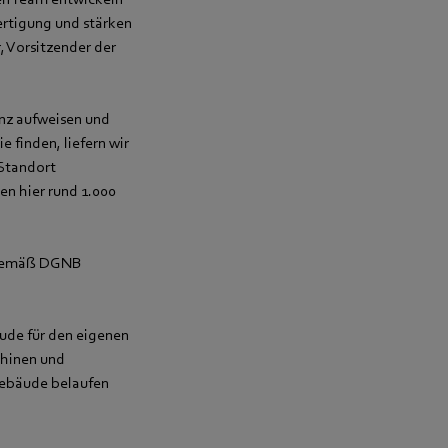
ertigung und stärken
, Vorsitzender der
enz aufweisen und
 finden, liefern wir
 Standort
en hier rund 1.000
t gemäß DGNB
ude für den eigenen
chinen und
Gebäude belaufen