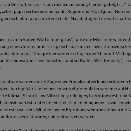
s Frau Dr. Hoffmeister-Kraut meiner Einladung hierher gefolgt ist“, s
, „ebm‑papst sei bedeutend für die Region und Arbeitgeber Nummer 
giert sich ebm‑papst im Bereich der Nachhaltigkeit im wirtschaftli
en machen Baden-Württemberg aus“, lobte die Ministerin während 
erung eines Unternehmens zeigt sich auch in den Investitionsentsche
s die ebm‑papst-Gruppe hier weiter kräftig in den Standort Mulfinge
l für den Innovations- und Industriestandort Baden-Württemberg“, so 
n.
szentrum werden die im Zuge einer Produktentwicklung erforderlic
ngen durchgeführt. Jeder neu entwickelte Ventilator wird hier auf He
ierte Klima-, Schock- und Vibrationsprüfungen, Korrosionstests und 
 Lebensdauertests unter definierten Klimabedingungen sowie entwi
eiletests realisiert. Mit dem neuen Erprobungszentrum können die La
andorten verteilt waren, nun zentralisiert werden.
emeinsam Zukunft in mehrerlei Hinsicht: Mit einem hochkompetent