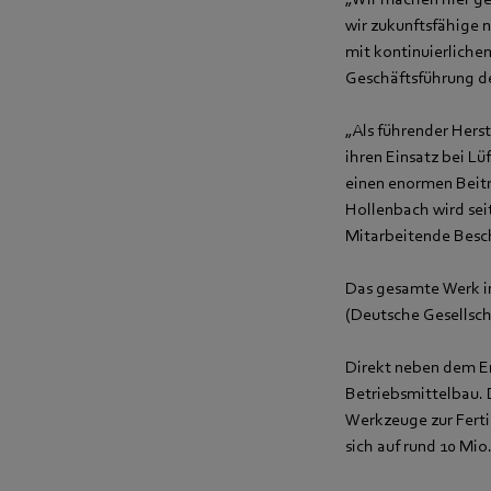
wir zukunftsfähige 
mit kontinuierlichen
Geschäftsführung d
„Als führender Hers
ihren Einsatz bei Lü
einen enormen Beitr
Hollenbach wird seit
Mitarbeitende Besc
Das gesamte Werk in
(Deutsche Gesellsch
Direkt neben dem Er
Betriebsmittelbau.
Werkzeuge zur Ferti
sich auf rund 10 Mio