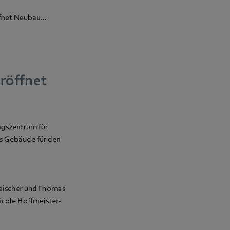
fnet Neubau...
eröffnet
ngszentrum für
es Gebäude für den
leischer und Thomas
icole Hoffmeister-