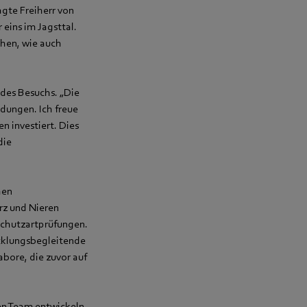
agte Freiherr von
eins im Jagsttal.
chen, wie auch
des Besuchs. „Die
idungen. Ich freue
n investiert. Dies
die
hen
rz und Nieren
Schutzartprüfungen.
cklungsbegleitende
bore, die zuvor auf
en Team entwickeln