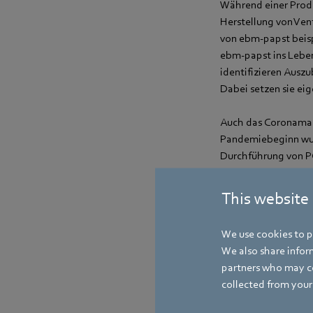
Während einer Produ
Herstellung von Ven
von ebm‑papst beisp
ebm‑papst ins Leben
identifizieren Ausz
Dabei setzen sie ei
Auch das Coronaman
Pandemiebeginn wurd
Durchführung von PC
dem niedrigschwelli
Belegschaft erreich
This website
We use cookies to pe
We also share inform
partners who may co
collected from your 