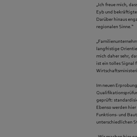
„Ich freue mich, das
Eyb und bekräftigte
Darüber hinaus enga
regionalen Sinne.“
„Familienunternehm
langfristige Orienti
mich daher sehr, das
ist ein tolles Signa
Wirtschaftsministeri
Im neuen Erprobung
Qualifikationsprüfu
geprüft: standardis
Ebenso werden hier
Funktions- und Baut
unterschiedlichen St
„Wir machen hier g