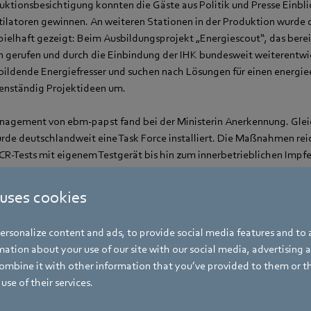
ktionsbesichtigung konnten die Gäste aus Politik und Presse Einblic
tilatoren gewinnen. An weiteren Stationen in der Produktion wurd
ielhaft gezeigt: Beim Ausbildungsprojekt „Energiescout“, das berei
 gerufen und durch die Einbindung der IHK bundesweit weiterentwi
ubildende Energiefresser und suchen nach Lösungen für einen energiee
genständig Projektideen um.
agement von ebm‑papst fand bei der Ministerin Anerkennung. Glei
e deutschlandweit eine Task Force installiert. Die Maßnahmen rei
R-Tests mit eigenem Testgerät bis hin zum innerbetrieblichen Impf
gen Impfangebot konnte eine Impfquote von bisher über 80 % inner
t werden.
 uses cookies
rsonalize content and ads, to provide social media features and to a
ation about your use of our site with our social media, advertising 
mbine it with other information that you’ve provided to them or t
use of their services.