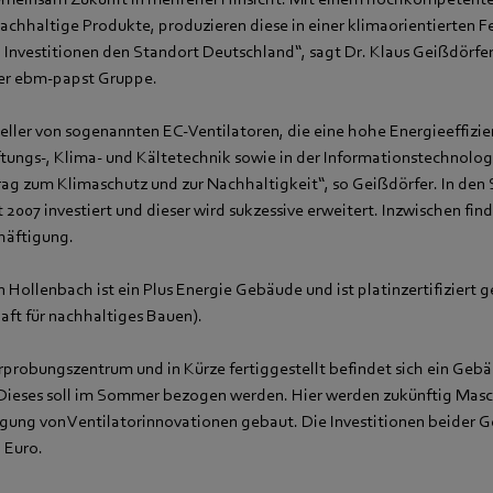
nachhaltige Produkte, produzieren diese in einer klimaorientierten F
 Investitionen den Standort Deutschland“, sagt Dr. Klaus Geißdörfer
er ebm‑papst Gruppe.
teller von sogenannten EC-Ventilatoren, die eine hohe Energieeffizi
ftungs-, Klima- und Kältetechnik sowie in der Informationstechnologie
ag zum Klimaschutz und zur Nachhaltigkeit“, so Geißdörfer. In den
 2007 investiert und dieser wird sukzessive erweitert. Inzwischen find
häftigung.
 Hollenbach ist ein Plus Energie Gebäude und ist platinzertifizier
aft für nachhaltiges Bauen).
probungszentrum und in Kürze fertiggestellt befindet sich ein Gebä
 Dieses soll im Sommer bezogen werden. Hier werden zukünftig Mas
gung von Ventilatorinnovationen gebaut. Die Investitionen beider 
. Euro.