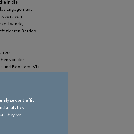
ke in die
e das Engagement
ts 2010 von
ckelt wurde,
ffizienten Betrieb.
ch zu
chen von der
en und Boostern. Mit
halb der
nalyze our traffic.
and analytics
hat they’ve