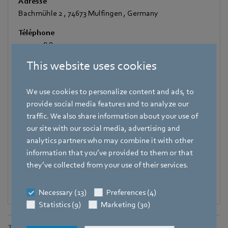
Adresse
Bachmühle 2
,
74673 Mulfingen
,
Germany
Téléphone
+49 7938 81-7105
This website uses cookies
Fax
+49 7938 81-97105
We use cookies to personalize content and ads, to
Mobile
provide social media features and to analyze our
+49 171 3624067
traffic. We also share information about your use of
Courrier électronique
our site with our social media, advertising and
Hauke.Hannig@de.ebmpapst.com
analytics partners who may combine it with other
information that you’ve provided to them or that
they’ve collected from your use of their services.
Necessary (13)
Preferences (4)
Statistics (9)
Marketing (30)
Téléchargements