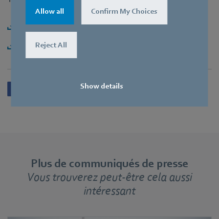
Allow all
Confirm My Choices
Télécharger PI [PDF] - 119,52KB
Reject All
Télécharger PI-Package [ZIP] - 6,02MB
Show details
Plus de communiqués de presse
Vous trouverez peut-être cela aussi
intéressant