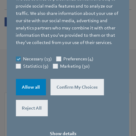
provide social media features and to analyze our
traffic. We also share information about your use of
our site with our social media, advertising and
analytics partners who may combine it with other
information that you’ve provided to them or that
they’ve collected from your use of their services.
Necessary (13)
Preferences (4)
Statistics (9)
Marketing (30)
More press releases
You may also find this interesting
Allow all
Confirm My Choices
Reject All
Show details