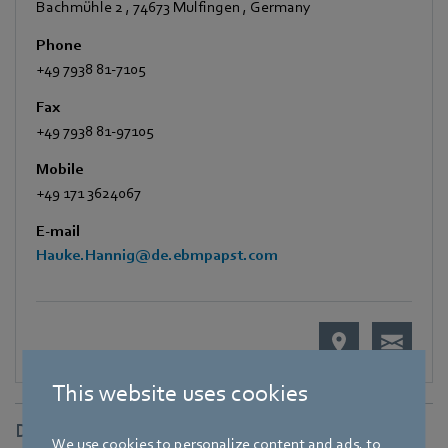
Bachmühle 2
,
74673 Mulfingen
,
Germany
Phone
+49 7938 81-7105
Fax
+49 7938 81-97105
Mobile
+49 171 3624067
E-mail
Hauke.Hannig@de.ebmpapst.com
This website uses cookies
Downloads
We use cookies to personalize content and ads, to