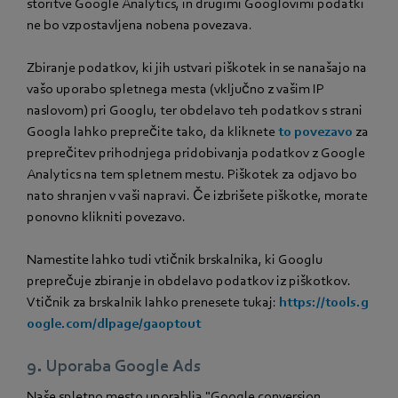
storitve Google Analytics, in drugimi Googlovimi podatki
ne bo vzpostavljena nobena povezava.
Zbiranje podatkov, ki jih ustvari piškotek in se nanašajo na
vašo uporabo spletnega mesta (vključno z vašim IP
naslovom) pri Googlu, ter obdelavo teh podatkov s strani
Googla lahko preprečite tako, da kliknete
to povezavo
za
preprečitev prihodnjega pridobivanja podatkov z Google
Analytics na tem spletnem mestu. Piškotek za odjavo bo
nato shranjen v vaši napravi. Če izbrišete piškotke, morate
ponovno klikniti povezavo.
Namestite lahko tudi vtičnik brskalnika, ki Googlu
preprečuje zbiranje in obdelavo podatkov iz piškotkov.
Vtičnik za brskalnik lahko prenesete tukaj:
https://tools.g
oogle.com/dlpage/gaoptout
9. Uporaba Google Ads
Naše spletno mesto uporablja "Google conversion