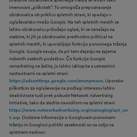
imenovani „piškotek“. To omogoča prepoznavanje
obiskovalca ob priklicu spletnih strani, ki spadajo v
oglaševalsko mrežo Google. Na teh spletnih mestih se
lahko obiskovalcu prikažejo oglasi, ki se nanašajo na
vsebine, ki jih je obiskovalec predhodno priklical na
spletnih mestih, ki uporabljajo funkcijo ponovnega trženja
Google. Google navaja, da pri tem dejanju ne zajema
nobenih osebnih podatkov. Če funkcije Google
remarketing ne želite, jo lahko izklopite z ustreznimi
nastavitvami na spletni strani
https://adssettings.google.com/anonymous
. Uporabo
piškotkov za oglaševanje na podlagi interesov lahko
deaktivirate tudi prek pobude Network Advertising
Initiative, tako da sledite navodilom na spletni strani
https://www.networkadvertising.org/managing/opt_ou
t.asp
. Dodatne informacije o Googlovem ponovnem
trženju in Googlovi politiki zasebnosti so na voljo na
spletnem naslovu: