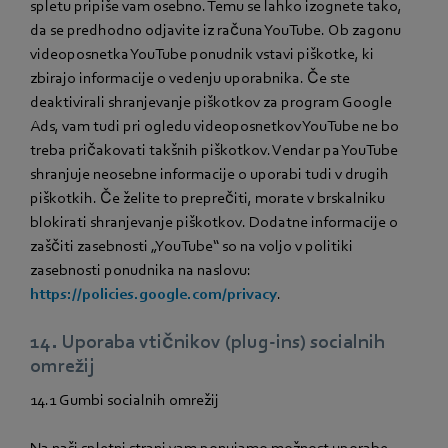
spletu pripiše vam osebno. Temu se lahko izognete tako,
da se predhodno odjavite iz računa YouTube. Ob zagonu
videoposnetka YouTube ponudnik vstavi piškotke, ki
zbirajo informacije o vedenju uporabnika. Če ste
deaktivirali shranjevanje piškotkov za program Google
Ads, vam tudi pri ogledu videoposnetkov YouTube ne bo
treba pričakovati takšnih piškotkov. Vendar pa YouTube
shranjuje neosebne informacije o uporabi tudi v drugih
piškotkih. Če želite to preprečiti, morate v brskalniku
blokirati shranjevanje piškotkov. Dodatne informacije o
zaščiti zasebnosti „YouTube“ so na voljo v politiki
zasebnosti ponudnika na naslovu:
https://policies.google.com/privacy
.
14. Uporaba vtičnikov (plug-ins) socialnih
omrežij
14.1 Gumbi socialnih omrežij
Na naši spletni strani vam ponujamo možnost uporabe