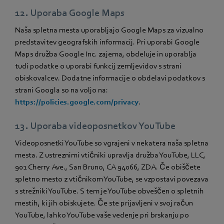
12. Uporaba Google Maps
Naša spletna mesta uporabljajo Google Maps za vizualno
predstavitev geografskih informacij. Pri uporabi Google
Maps družba Google Inc. zajema, obdeluje in uporablja
tudi podatke o uporabi funkcij zemljevidov s strani
obiskovalcev. Dodatne informacije o obdelavi podatkov s
strani Googla so na voljo na:
https://policies.google.com/privacy
.
13. Uporaba videoposnetkov YouTube
Videoposnetki YouTube so vgrajeni v nekatera naša spletna
mesta. Z ustreznimi vtičniki upravlja družba YouTube, LLC,
901 Cherry Ave., San Bruno, CA 94066, ZDA. Če obiščete
spletno mesto z vtičnikom YouTube, se vzpostavi povezava
s strežniki YouTube. S tem je YouTube obveščen o spletnih
mestih, ki jih obiskujete. Če ste prijavljeni v svoj račun
YouTube, lahko YouTube vaše vedenje pri brskanju po