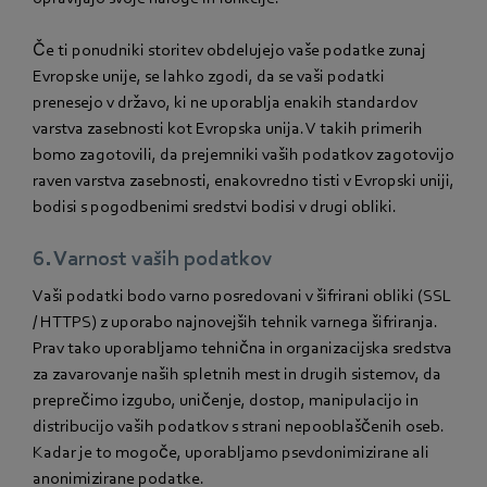
Če ti ponudniki storitev obdelujejo vaše podatke zunaj
Evropske unije, se lahko zgodi, da se vaši podatki
prenesejo v državo, ki ne uporablja enakih standardov
varstva zasebnosti kot Evropska unija. V takih primerih
bomo zagotovili, da prejemniki vaših podatkov zagotovijo
raven varstva zasebnosti, enakovredno tisti v Evropski uniji,
bodisi s pogodbenimi sredstvi bodisi v drugi obliki.
6. Varnost vaših podatkov
Vaši podatki bodo varno posredovani v šifrirani obliki (SSL
/ HTTPS) z uporabo najnovejših tehnik varnega šifriranja.
Prav tako uporabljamo tehnična in organizacijska sredstva
za zavarovanje naših spletnih mest in drugih sistemov, da
preprečimo izgubo, uničenje, dostop, manipulacijo in
distribucijo vaših podatkov s strani nepooblaščenih oseb.
Kadar je to mogoče, uporabljamo psevdonimizirane ali
anonimizirane podatke.