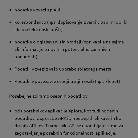
podatke v zvezi s plačili
korespondenco (npr. dopisovanje z vami v papirni obliki
ali po elektronski pošti)
podatke o oglaševanju in prodaji (npr. vabila na sejme
ali informacije o novih in potencialno zanimivih
ponudbah)
Podatki v zvezi z vašo uporabo spletnega mesta
Podatki v povezavi z orodji tretjih oseb (npr. klepet)
Posebej ne zbiramo osebnih podatkov
od uporabnikov aplikacije Xplore, kot tudi nobenih
podatkov iz uporabe ARKit, TrueDepth ali katerih koli
drugih API-jev. Ti vmesniki API se uporabljajo samo za
zagotavljanje posebnih funkcionalnosti aplikacije.