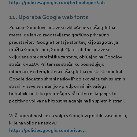
https://policies.google.com/technologies/ads
.
11. Uporaba Google web fonts
Zunanje Googlove pisave so vključene v naša spletna
mesta, da lahko zagotavljamo grafično privlačno
predstavitev. Google Fonts je storitev, ki jo zagotavlja
družba Google Inc („Google“). Te spletne pisave so
vključene prek strežniške zahteve, običajno na Googlov
strežnik v ZDA. Pri tem se strežniku posredujejo
informacije o tem, katera naša spletna mesta ste obiskali.
Google dodatno shrani naslov IP obiskovalca teh spletnih
strani. Pisave se shranijo v predpomnilnik vašega
brskalnika in tako preprečijo večkratno nalaganje. To
pozitivno vpliva na hitrost nalaganja naših spletnih strani.
Več podrobnosti je na voljo v Googlovi politiki zasebnosti,
ki je na voljo na naslovu:
https://policies.google.com/privacy
.