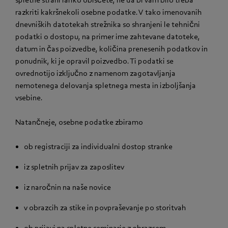
razkriti kakršnekoli osebne podatke. V tako imenovanih
dnevniških datotekah strežnika so shranjeni le tehnični
podatki o dostopu, na primer ime zahtevane datoteke,
datum in čas poizvedbe, količina prenesenih podatkov in
ponudnik, ki je opravil poizvedbo. Ti podatki se
ovrednotijo izključno z namenom zagotavljanja
nemotenega delovanja spletnega mesta in izboljšanja
vsebine.
Natančneje, osebne podatke zbiramo
ob registraciji za individualni dostop stranke
iz spletnih prijav za zaposlitev
iz naročnin na naše novice
v obrazcih za stike in povpraševanje po storitvah
ob prijavi na spletne seminarje z obrazcem