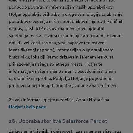
ponudbo povratnim informacijam naših uporabnikov.
Hotjar uporablja piškotke in druge tehnologije za zbiranje
podatkov o vedenju naših uporabnikov in njihovih končnih
naprav, zlasti o IP naslovu naprave (med uporabo
spletnega mesta se zbira in shranjuje samo v anonimizirani
obliki), velikosti zaslona, vrsti naprave (edinstveni
identifikatorji naprave), informacijah o uporabljenem
brskalniku, lokaciji (samo država) in želenem jeziku za
prikazovanje našega spletnega mesta. Hotjar te
informacije v našem imenu shrani v psevdonimiziranem
uporabniškem profilu. Podjetju Hotjar je pogodbeno
prepovedano prodajati podatke, zbrane v našem imenu.
Za več informacij glejte razdelek „About Hotjar“ na
Hotjar’s help page
.
18. Uporaba storitve Salesforce Pardot
Za izvajanje trženjskih dejavnosti, za namene analize in za