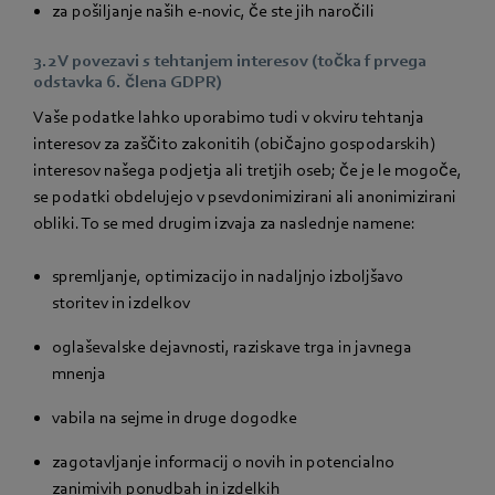
za pošiljanje naših e-novic, če ste jih naročili
3.2 V povezavi s tehtanjem interesov (točka f prvega
odstavka 6. člena GDPR)
Vaše podatke lahko uporabimo tudi v okviru tehtanja
interesov za zaščito zakonitih (običajno gospodarskih)
interesov našega podjetja ali tretjih oseb; če je le mogoče,
se podatki obdelujejo v psevdonimizirani ali anonimizirani
obliki. To se med drugim izvaja za naslednje namene:
spremljanje, optimizacijo in nadaljnjo izboljšavo
storitev in izdelkov
oglaševalske dejavnosti, raziskave trga in javnega
mnenja
vabila na sejme in druge dogodke
zagotavljanje informacij o novih in potencialno
zanimivih ponudbah in izdelkih