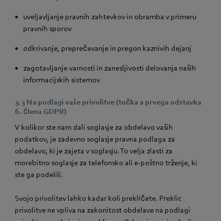
uveljavljanje pravnih zahtevkov in obramba v primeru
pravnih sporov
odkrivanje, preprečevanje in pregon kaznivih dejanj
zagotavljanje varnosti in zanesljivosti delovanja naših
informacijskih sistemov
3.3 Na podlagi vaše privolitve (točka a prvega odstavka
6. člena GDPR)
V kolikor ste nam dali soglasje za obdelavo vaših
podatkov, je zadevno soglasje pravna podlaga za
obdelavo, ki je zajeta v soglasju. To velja zlasti za
morebitno soglasje za telefonsko ali e-poštno trženje, ki
ste ga podelili.
Svojo privolitev lahko kadar koli prekličete. Preklic
privolitve ne vpliva na zakonitost obdelave na podlagi