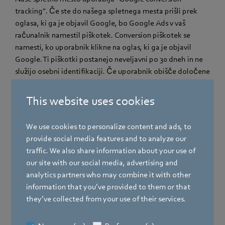
tracking". Če ste do našega spletnega mesta prišli prek
oglasa, ki ga je objavil Google, bo Google Ads v vaš
računalnik namestil piškotek. Conversion piškotek se
namesti, ko uporabnik klikne na oglas, ki ga je objavil
Google. Ti piškotki postanejo neveljavni po 30 dneh in ne
služijo osebni identifikaciji. Če uporabnik obišče določene
strani našega spletnega mesta in piškotek še ni potekel,
lahko mi in Google ugotovimo, da je uporabnik kliknil
This website uses cookies
oglas in je bil preusmerjen na to stran. Vsak uporabnik
storitev Google Ads dobi drugačen piškotek. Zato
We use cookies to personalize content and ads, to
piškotkov ni mogoče spremljati prek spletnih strani strank
provide social media features and to analyze our
storitev Ads. Informacije, pridobljene s pomočjo
traffic. We also share information about your use of
Conversion piškotka, se uporabljajo za pripravo Conversion
our site with our social media, advertising and
statistike za stranke Ads, ki so se odločile za uporabo
analytics partners who may combine it with other
"Google Conversion tracking". Stranke so obveščene o
information that you’ve provided to them or that
skupnem številu uporabnikov, ki so kliknili njihov oglas in
they’ve collected from your use of their services.
bili preusmerjeni na stran, opremljeno s "Conversion
tracking" oznako. Ne prejmejo pa nobenih informacij, s