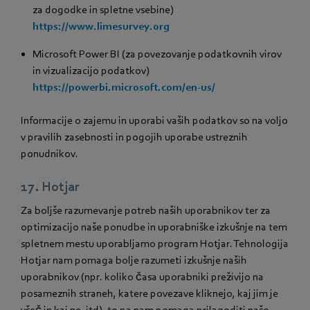
za dogodke in spletne vsebine)
https://www.limesurvey.org
Microsoft Power BI (za povezovanje podatkovnih virov
in vizualizacijo podatkov)
https://powerbi.microsoft.com/en-us/
Informacije o zajemu in uporabi vaših podatkov so na voljo
v pravilih zasebnosti in pogojih uporabe ustreznih
ponudnikov.
17. Hotjar
Za boljše razumevanje potreb naših uporabnikov ter za
optimizacijo naše ponudbe in uporabniške izkušnje na tem
spletnem mestu uporabljamo program Hotjar. Tehnologija
Hotjar nam pomaga bolje razumeti izkušnje naših
uporabnikov (npr. koliko časa uporabniki preživijo na
posameznih straneh, katere povezave kliknejo, kaj jim je
všeč in kaj ne, itd), to pa nam pomaga prilagoditi našo