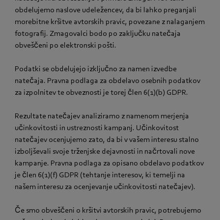
obdelujemo naslove udeležencev, da bi lahko preganjali
morebitne kršitve avtorskih pravic, povezane z nalaganjem
fotografij. Zmagovalci bodo po zaključku natečaja
obveščeni po elektronski pošti.
Podatki se obdelujejo izključno za namen izvedbe
natečaja. Pravna podlaga za obdelavo osebnih podatkov
za izpolnitev te obveznosti je torej člen 6(1)(b) GDPR.
Rezultate natečajev analiziramo z namenom merjenja
učinkovitosti in ustreznosti kampanj. Učinkovitost
natečajev ocenjujemo zato, da bi v vašem interesu stalno
izboljševali svoje trženjske dejavnosti in načrtovali nove
kampanje. Pravna podlaga za opisano obdelavo podatkov
je člen 6(1)(f) GDPR (tehtanje interesov, ki temelji na
našem interesu za ocenjevanje učinkovitosti natečajev).
Če smo obveščeni o kršitvi avtorskih pravic, potrebujemo