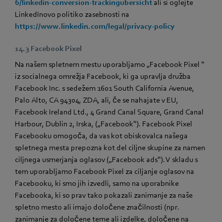
6/linkedin-conversion-trackingubersicht
ali si oglejte
LinkedInovo politiko zasebnosti na
https://www.linkedin.com/legal/privacy-policy
14.3 Facebook Pixel
Na našem spletnem mestu uporabljamo „Facebook Pixel “
iz socialnega omrežja Facebook, ki ga upravlja družba
Facebook Inc. s sedežem 1601 South California Avenue,
Palo Alto, CA 94304, ZDA, ali, če se nahajate v EU,
Facebook Ireland Ltd., 4 Grand Canal Square, Grand Canal
Harbour, Dublin 2, Irska, („Facebook“). Facebook Pixel
Facebooku omogoča, da vas kot obiskovalca našega
spletnega mesta prepozna kot del ciljne skupine za namen
ciljnega usmerjanja oglasov („Facebook ads“). V skladu s
tem uporabljamo Facebook Pixel za ciljanje oglasov na
Facebooku, ki smo jih izvedli, samo na uporabnike
Facebooka, ki so prav tako pokazali zanimanje za naše
spletno mesto ali imajo določene značilnosti (npr.
zanimanje za določene teme ali izdelke, določene na