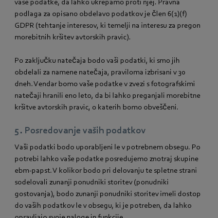
vaše podatke, da lahko ukrepamo proti njej. Pravna
podlaga za opisano obdelavo podatkov je člen 6(1)(f)
GDPR (tehtanje interesov, ki temelji na interesu za pregon
morebitnih kršitev avtorskih pravic).
Po zaključku natečaja bodo vaši podatki, ki smo jih
obdelali za namene natečaja, praviloma izbrisani v 30
dneh. Vendar bomo vaše podatke v zvezi s fotografskimi
natečaji hranili eno leto, da bi lahko preganjali morebitne
kršitve avtorskih pravic, o katerih bomo obveščeni.
5. Posredovanje vaših podatkov
Vaši podatki bodo uporabljeni le v potrebnem obsegu. Po
potrebi lahko vaše podatke posredujemo znotraj skupine
ebm‑papst. V kolikor bodo pri delovanju te spletne strani
sodelovali zunanji ponudniki storitev (ponudniki
gostovanja), bodo zunanji ponudniki storitev imeli dostop
do vaših podatkov le v obsegu, ki je potreben, da lahko
opravljajo svoje naloge in funkcije.