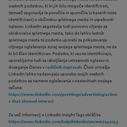
osebnih podatkov, ki bi jih bilo mogoče identificirati,
temveč zagotavlja le poročila in sporočila (v katerih niste
identificirani) o občinstvu spletnega mesta in uspešnosti
oglasov. LinkedIn zagotavlja tudi ponovno ciljanje za
obiskovalce spletnega mesta, tako da lahko lastnik
spletnega mesta te podatke uporabi za prikazovanje
ciljnega oglaševanja zunaj svojega spletnega mesta, ne da
bi bil član identificiran. Podatke, ki vas ne identificirajo,
uporabljamo tudi za izboljšanje ustreznosti oglasov in
doseganje članov v
različnih napravah
. Člani omrežja
LinkedIn lahko nadzorujejo uporabo svojih osebnih
podatkov za namene oglaševanja v nastavitvah svojega
računa:
https://www.linkedin.com/psettings/advertising/action
s-that-showed-interest
Za več informacij o LinkedIn Insight Tags obiščite
https://www.linkedin.com/help/linkedin/answer/a42053