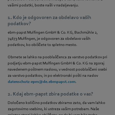
vašimi podatki, boste našli v nadaljevanju.
1. Kdo je odgovoren za obdelavo vaših
podatkov?
ebm‑papst Mulfingen GmbH & Co. KG, Bachmühle 2,
74673 Mulfingen, je odgovoren za obdelavo vaših
podatkov, ko obiščete to spletno mesto.
Obrnete se lahko na pooblaščenca za varstvo podatkov pri
podjetju ebm‑papst Mulfingen GmbH & Co. KG na zgoraj
navedenem poštnem naslovu, v vednost pooblaščeni osebi
za varstvo podatkov, in po elektronski pošti na naslov
datenschutz-epm@de.ebmpapst.com
.
2. Kdaj ebm‑papst zbira podatke o vas?
Določeno količino podatkov zbiramo zato, da vam lahko
zagotovimo vsebino, ki ustreza vašim potrebam. Naše
spletne strani lahko obiščete, ne da bi vam bilo treba