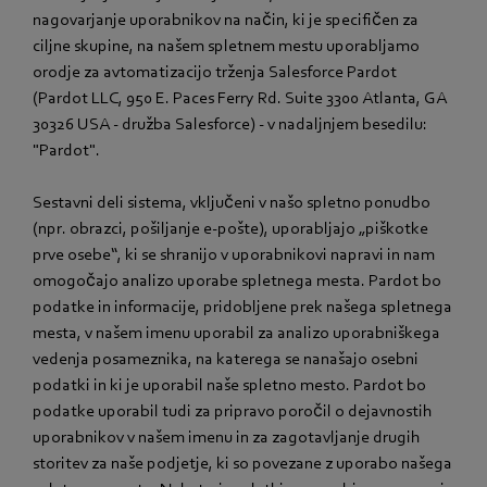
nagovarjanje uporabnikov na način, ki je specifičen za
ciljne skupine, na našem spletnem mestu uporabljamo
orodje za avtomatizacijo trženja Salesforce Pardot
(Pardot LLC, 950 E. Paces Ferry Rd. Suite 3300 Atlanta, GA
30326 USA - družba Salesforce) - v nadaljnjem besedilu:
"Pardot".
Sestavni deli sistema, vključeni v našo spletno ponudbo
(npr. obrazci, pošiljanje e-pošte), uporabljajo „piškotke
prve osebe“, ki se shranijo v uporabnikovi napravi in nam
omogočajo analizo uporabe spletnega mesta. Pardot bo
podatke in informacije, pridobljene prek našega spletnega
mesta, v našem imenu uporabil za analizo uporabniškega
vedenja posameznika, na katerega se nanašajo osebni
podatki in ki je uporabil naše spletno mesto. Pardot bo
podatke uporabil tudi za pripravo poročil o dejavnostih
uporabnikov v našem imenu in za zagotavljanje drugih
storitev za naše podjetje, ki so povezane z uporabo našega