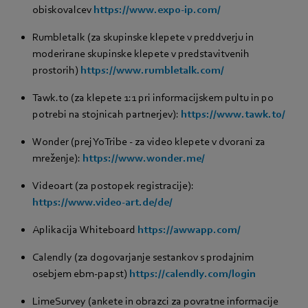
obiskovalcev
https://www.expo-ip.com/
Rumbletalk (za skupinske klepete v preddverju in
moderirane skupinske klepete v predstavitvenih
prostorih)
https://www.rumbletalk.com/
Tawk.to (za klepete 1:1 pri informacijskem pultu in po
potrebi na stojnicah partnerjev):
https://www.tawk.to/
Wonder (prej YoTribe - za video klepete v dvorani za
mreženje):
https://www.wonder.me/
Videoart (za postopek registracije):
https://www.video-art.de/de/
Aplikacija Whiteboard
https://awwapp.com/
Calendly (za dogovarjanje sestankov s prodajnim
osebjem ebm‑papst)
https://calendly.com/login
LimeSurvey (ankete in obrazci za povratne informacije