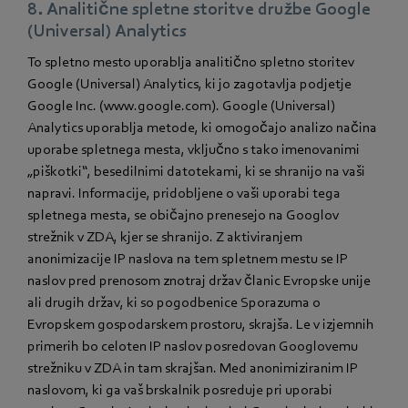
8. Analitične spletne storitve družbe Google
(Universal) Analytics
To spletno mesto uporablja analitično spletno storitev
Google (Universal) Analytics, ki jo zagotavlja podjetje
Google Inc. (www.google.com). Google (Universal)
Analytics uporablja metode, ki omogočajo analizo načina
uporabe spletnega mesta, vključno s tako imenovanimi
„piškotki“, besedilnimi datotekami, ki se shranijo na vaši
napravi. Informacije, pridobljene o vaši uporabi tega
spletnega mesta, se običajno prenesejo na Googlov
strežnik v ZDA, kjer se shranijo. Z aktiviranjem
anonimizacije IP naslova na tem spletnem mestu se IP
naslov pred prenosom znotraj držav članic Evropske unije
ali drugih držav, ki so pogodbenice Sporazuma o
Evropskem gospodarskem prostoru, skrajša. Le v izjemnih
primerih bo celoten IP naslov posredovan Googlovemu
strežniku v ZDA in tam skrajšan. Med anonimiziranim IP
naslovom, ki ga vaš brskalnik posreduje pri uporabi