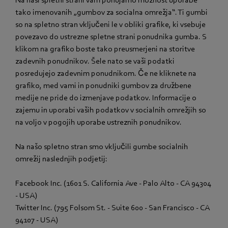
tako imenovanih „gumbov za socialna omrežja“. Ti gumbi
so na spletno stran vključeni le v obliki grafike, ki vsebuje
povezavo do ustrezne spletne strani ponudnika gumba. S
klikom na grafiko boste tako preusmerjeni na storitve
zadevnih ponudnikov. Šele nato se vaši podatki
posredujejo zadevnim ponudnikom. Če ne kliknete na
grafiko, med vami in ponudniki gumbov za družbene
medije ne pride do izmenjave podatkov. Informacije o
zajemu in uporabi vaših podatkov v socialnih omrežjih so
na voljo v pogojih uporabe ustreznih ponudnikov.
Na našo spletno stran smo vključili gumbe socialnih
omrežij naslednjih podjetij:
Facebook Inc. (1601 S. California Ave - Palo Alto - CA 94304
- USA)
Twitter Inc. (795 Folsom St. - Suite 600 - San Francisco - CA
94107 - USA)