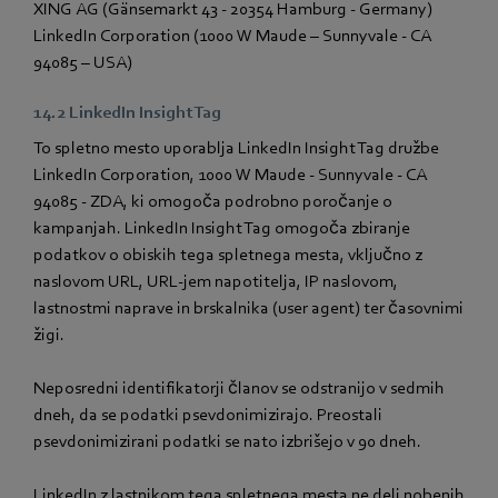
XING AG (Gänsemarkt 43 - 20354 Hamburg - Germany)
LinkedIn Corporation (1000 W Maude – Sunnyvale - CA
94085 – USA)
14.2 LinkedIn Insight Tag
To spletno mesto uporablja LinkedIn Insight Tag družbe
LinkedIn Corporation, 1000 W Maude - Sunnyvale - CA
94085 - ZDA, ki omogoča podrobno poročanje o
kampanjah. LinkedIn Insight Tag omogoča zbiranje
podatkov o obiskih tega spletnega mesta, vključno z
naslovom URL, URL-jem napotitelja, IP naslovom,
lastnostmi naprave in brskalnika (user agent) ter časovnimi
žigi.
Neposredni identifikatorji članov se odstranijo v sedmih
dneh, da se podatki psevdonimizirajo. Preostali
psevdonimizirani podatki se nato izbrišejo v 90 dneh.
LinkedIn z lastnikom tega spletnega mesta ne deli nobenih