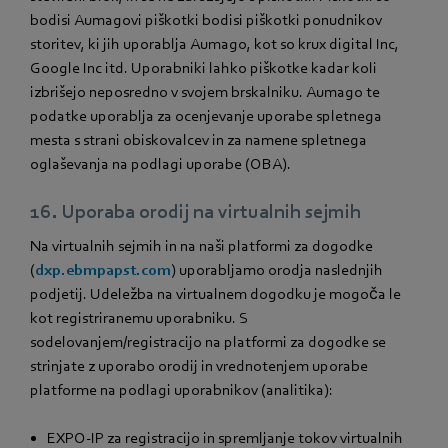
bodisi Aumagovi piškotki bodisi piškotki ponudnikov
storitev, ki jih uporablja Aumago, kot so krux digital Inc,
Google Inc itd. Uporabniki lahko piškotke kadar koli
izbrišejo neposredno v svojem brskalniku. Aumago te
podatke uporablja za ocenjevanje uporabe spletnega
mesta s strani obiskovalcev in za namene spletnega
oglaševanja na podlagi uporabe (OBA).
16. Uporaba orodij na virtualnih sejmih
Na virtualnih sejmih in na naši platformi za dogodke
(
dxp.ebmpapst.com
) uporabljamo orodja naslednjih
podjetij. Udeležba na virtualnem dogodku je mogoča le
kot registriranemu uporabniku. S
sodelovanjem/registracijo na platformi za dogodke se
strinjate z uporabo orodij in vrednotenjem uporabe
platforme na podlagi uporabnikov (analitika):
EXPO-IP za registracijo in spremljanje tokov virtualnih