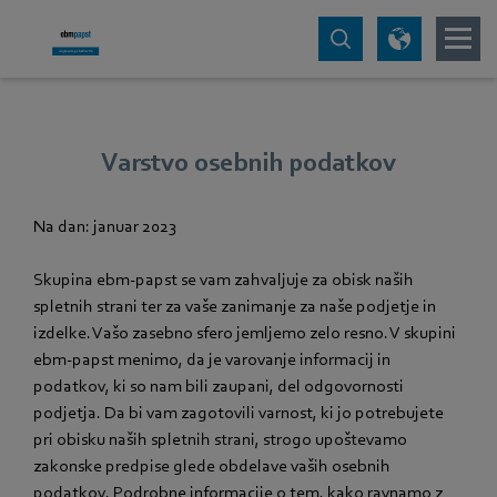
Varstvo osebnih podatkov
Na dan: januar 2023
Skupina ebm‑papst se vam zahvaljuje za obisk naših
spletnih strani ter za vaše zanimanje za naše podjetje in
izdelke. Vašo zasebno sfero jemljemo zelo resno. V skupini
ebm‑papst menimo, da je varovanje informacij in
podatkov, ki so nam bili zaupani, del odgovornosti
podjetja. Da bi vam zagotovili varnost, ki jo potrebujete
pri obisku naših spletnih strani, strogo upoštevamo
zakonske predpise glede obdelave vaših osebnih
podatkov. Podrobne informacije o tem, kako ravnamo z