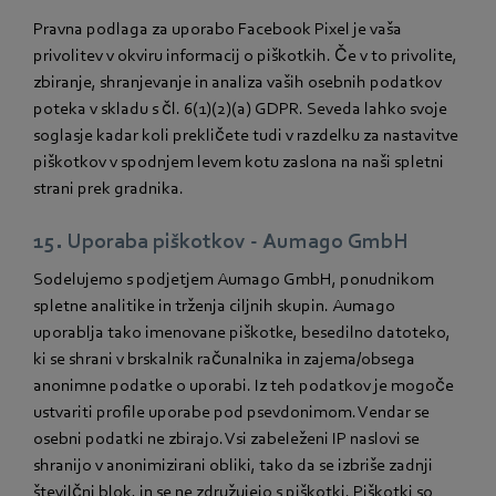
Pravna podlaga za uporabo Facebook Pixel je vaša
privolitev v okviru informacij o piškotkih. Če v to privolite,
zbiranje, shranjevanje in analiza vaših osebnih podatkov
poteka v skladu s čl. 6(1)(2)(a) GDPR. Seveda lahko svoje
soglasje kadar koli prekličete tudi v razdelku za nastavitve
piškotkov v spodnjem levem kotu zaslona na naši spletni
strani prek gradnika.
15. Uporaba piškotkov - Aumago GmbH
Sodelujemo s podjetjem Aumago GmbH, ponudnikom
spletne analitike in trženja ciljnih skupin. Aumago
uporablja tako imenovane piškotke, besedilno datoteko,
ki se shrani v brskalnik računalnika in zajema/obsega
anonimne podatke o uporabi. Iz teh podatkov je mogoče
ustvariti profile uporabe pod psevdonimom. Vendar se
osebni podatki ne zbirajo. Vsi zabeleženi IP naslovi se
shranijo v anonimizirani obliki, tako da se izbriše zadnji
številčni blok, in se ne združujejo s piškotki. Piškotki so