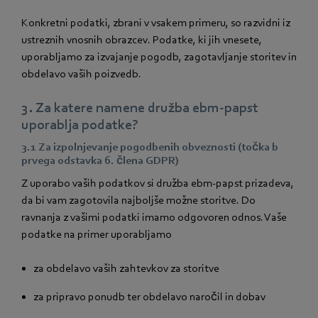
Konkretni podatki, zbrani v vsakem primeru, so razvidni iz
ustreznih vnosnih obrazcev. Podatke, ki jih vnesete,
uporabljamo za izvajanje pogodb, zagotavljanje storitev in
obdelavo vaših poizvedb.
3. Za katere namene družba ebm‑papst
uporablja podatke?
3.1 Za izpolnjevanje pogodbenih obveznosti (točka b
prvega odstavka 6. člena GDPR)
Z uporabo vaših podatkov si družba ebm‑papst prizadeva,
da bi vam zagotovila najboljše možne storitve. Do
ravnanja z vašimi podatki imamo odgovoren odnos. Vaše
podatke na primer uporabljamo
za obdelavo vaših zahtevkov za storitve
za pripravo ponudb ter obdelavo naročil in dobav