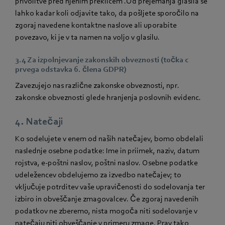
privolitve pred njenim preklicem .Od prejemanja glasila se
lahko kadar koli odjavite tako, da pošljete sporočilo na
zgoraj navedene kontaktne naslove ali uporabite
povezavo, ki je v ta namen na voljo v glasilu.
3.4 Za izpolnjevanje zakonskih obveznosti (točka c
prvega odstavka 6. člena GDPR)
Zavezujejo nas različne zakonske obveznosti, npr.
zakonske obveznosti glede hranjenja poslovnih evidenc.
4. Natečaji
Ko sodelujete v enem od naših natečajev, bomo obdelali
naslednje osebne podatke: Ime in priimek, naziv, datum
rojstva, e-poštni naslov, poštni naslov. Osebne podatke
udeležencev obdelujemo za izvedbo natečajev; to
vključuje potrditev vaše upravičenosti do sodelovanja ter
izbiro in obveščanje zmagovalcev. Če zgoraj navedenih
podatkov ne zberemo, nista mogoča niti sodelovanje v
natečaju niti obveščanje v primeru zmage. Prav tako