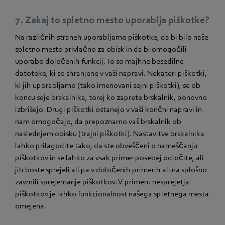
7. Zakaj to spletno mesto uporablja piškotke?
Na različnih straneh uporabljamo piškotke, da bi bilo naše
spletno mesto privlačno za obisk in da bi omogočili
uporabo določenih funkcij. To so majhne besedilne
datoteke, ki so shranjene v vaši napravi. Nekateri piškotki,
ki jih uporabljamo (tako imenovani sejni piškotki), se ob
koncu seje brskalnika, torej ko zaprete brskalnik, ponovno
izbrišejo. Drugi piškotki ostanejo v vaši končni napravi in
nam omogočajo, da prepoznamo vaš brskalnik ob
naslednjem obisku (trajni piškotki). Nastavitve brskalnika
lahko prilagodite tako, da ste obveščeni o nameščanju
piškotkov in se lahko za vsak primer posebej odločite, ali
jih boste sprejeli ali pa v določenih primerih ali na splošno
zavrnili sprejemanje piškotkov. V primeru nesprejetja
piškotkov je lahko funkcionalnost našega spletnega mesta
omejena.