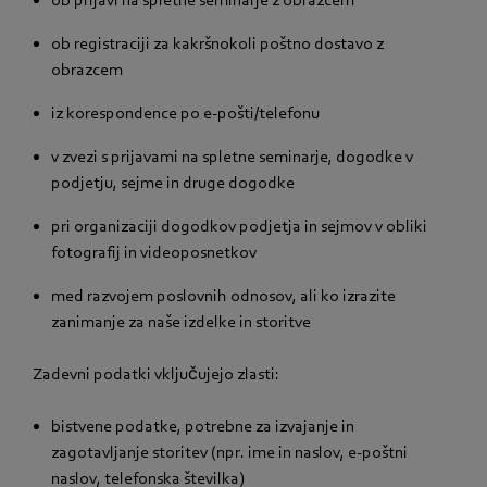
ob registraciji za kakršnokoli poštno dostavo z
obrazcem
iz korespondence po e-pošti/telefonu
v zvezi s prijavami na spletne seminarje, dogodke v
podjetju, sejme in druge dogodke
pri organizaciji dogodkov podjetja in sejmov v obliki
fotografij in videoposnetkov
med razvojem poslovnih odnosov, ali ko izrazite
zanimanje za naše izdelke in storitve
Zadevni podatki vključujejo zlasti:
bistvene podatke, potrebne za izvajanje in
zagotavljanje storitev (npr. ime in naslov, e-poštni
naslov, telefonska številka)