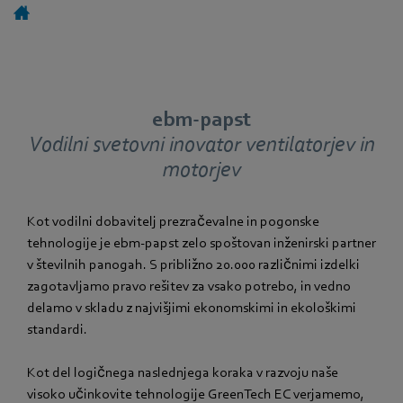
ebm‑papst
Vodilni svetovni inovator ventilatorjev in
motorjev
Kot vodilni dobavitelj prezračevalne in pogonske
tehnologije je ebm‑papst zelo spoštovan inženirski partner
v številnih panogah. S približno 20.000 različnimi izdelki
zagotavljamo pravo rešitev za vsako potrebo, in vedno
delamo v skladu z najvišjimi ekonomskimi in ekološkimi
standardi.
Kot del logičnega naslednjega koraka v razvoju naše
visoko učinkovite tehnologije GreenTech EC verjamemo,