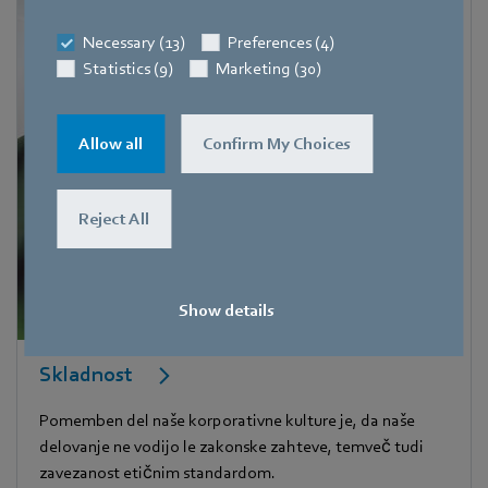
Necessary (13)
Preferences (4)
Statistics (9)
Marketing (30)
Allow all
Confirm My Choices
Reject All
Show details
Skladnost
Pomemben del naše korporativne kulture je, da naše
delovanje ne vodijo le zakonske zahteve, temveč tudi
zavezanost etičnim standardom.