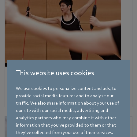
This website uses cookies
Družbeno odgovorni
We use cookies to personalize content and ads, to
Našo skupnost in regijo podpiramo s široko paleto
provide social media features and to analyze our
dejavnosti. Še posebej nas zanima pomoč mladim.
traffic. We also share information about your use of
our site with our social media, advertising and
analytics partners who may combine it with other
information that you’ve provided to them or that
they’ve collected from your use of their services.