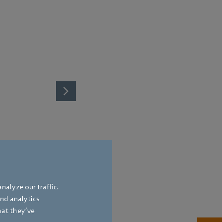
nalyze our traffic.
and analytics
hat they’ve