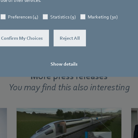
use of their services.
Preferences (4)
Statistics (9)
Marketing (30)
Confirm My Choices
Reject All
Show details
More press releases
You may find this also interesting