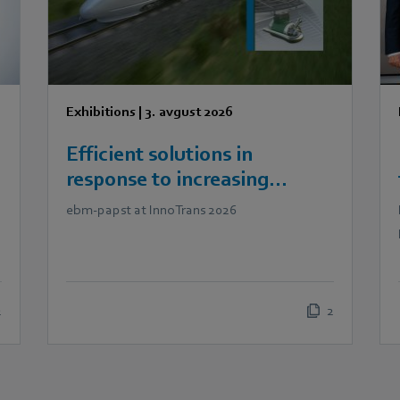
Exhibitions
|
3. avgust 2026
Efficient solutions in
response to increasing
demands in railway
ebm‑papst at InnoTrans 2026
technology
2
2