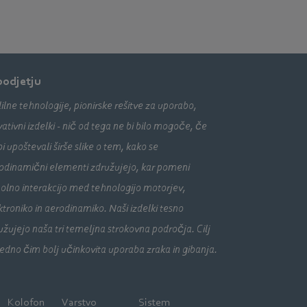
podjetju
ilne tehnologije, pionirske rešitve za uporabo,
vativni izdelki - nič od tega ne bi bilo mogoče, če
bi upoštevali širše slike o tem, kako se
odinamični elementi združujejo, kar pomeni
olno interakcijo med tehnologijo motorjev,
ktroniko in aerodinamiko. Naši izdelki tesno
užujejo naša tri temeljna strokovna področja. Cilj
vedno čim bolj učinkovita uporaba zraka in gibanja.
Kolofon
Varstvo
Sistem