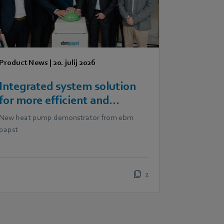
Product News
|
20. julij 2026
Integrated system solution
for more efficient and
scalable heat pumps
New heat pump demonstrator from ebm
papst
2