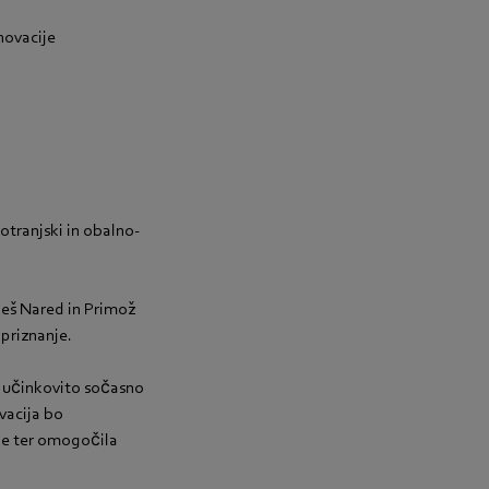
novacije
notranjski in obalno-
leš Nared in Primož
 priznanje.
n učinkovito sočasno
vacija bo
je ter omogočila