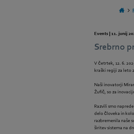
Events |
11. junij 2
Srebrno pr
V četrtek, 12. 6. 20
kraški regiji za leto 
Naši inovatorji Mira
Žufič, so za inovaci
Razvili smo naprede
delo človeka in kol
razbremenila naše s
širitev sistema na dr