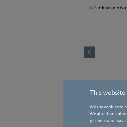
Našim kolegom iskr
This website
We use cookies to pe
We also share inform
partners who may co