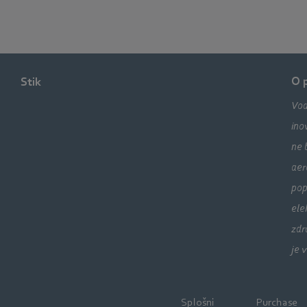
O 
Stik
Vod
ino
ne 
aer
pop
ele
zdr
je 
Splošni
Purchase