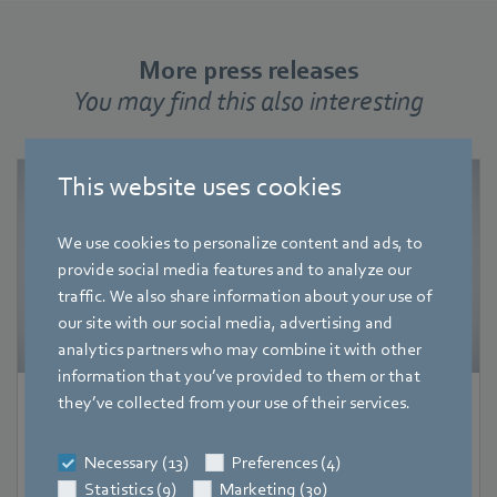
More press releases
You may find this also interesting
This website uses cookies
We use cookies to personalize content and ads, to
provide social media features and to analyze our
traffic. We also share information about your use of
our site with our social media, advertising and
analytics partners who may combine it with other
information that you’ve provided to them or that
they’ve collected from your use of their services.
Product News
|
4. avgust 2026
More power for compact ventilation
Necessary (13)
Preferences (4)
systems
Statistics (9)
Marketing (30)