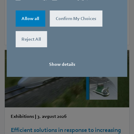
Flexible integration and high-performance
Allow all
Confirm My Choices
2
Reject All
Show details
Exhibitions
|
3. avgust 2026
Efficient solutions in response to increasing