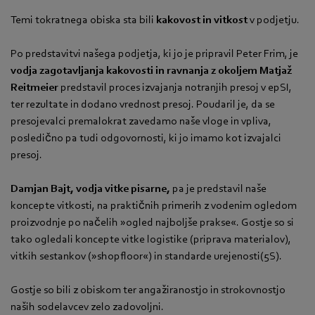
Temi tokratnega obiska sta bili
kakovost in vitkost
v podjetju.
Po predstavitvi našega podjetja, ki jo je pripravil Peter Frim, je
vodja zagotavljanja kakovosti in ravnanja z okoljem Matjaž
Reitmeier
predstavil proces izvajanja notranjih presoj v epSI,
ter rezultate in dodano vrednost presoj. Poudaril je, da se
presojevalci premalokrat zavedamo naše vloge in vpliva,
posledično pa tudi odgovornosti, ki jo imamo kot izvajalci
presoj.
Damjan Bajt, vodja vitke pisarne,
pa je predstavil naše
koncepte vitkosti, na praktičnih primerih z vodenim ogledom
proizvodnje po načelih »ogled najboljše prakse«. Gostje so si
tako ogledali koncepte vitke logistike (priprava materialov),
vitkih sestankov (»shopfloor«) in standarde urejenosti(5S).
Gostje so bili z obiskom ter angažiranostjo in strokovnostjo
naših sodelavcev zelo zadovoljni.