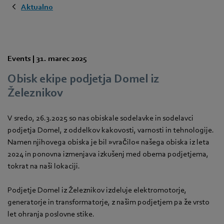
Aktualno
Events |
31. marec 2025
Obisk ekipe podjetja Domel iz
Železnikov
V sredo, 26.3.2025 so nas obiskale sodelavke in sodelavci
podjetja Domel, z oddelkov kakovosti, varnosti in tehnologije.
Namen njihovega obiska je bil »vračilo« našega obiska iz leta
2024 in ponovna izmenjava izkušenj med obema podjetjema,
tokrat na naši lokaciji.
Podjetje Domel iz Železnikov izdeluje elektromotorje,
generatorje in transformatorje, z našim podjetjem pa že vrsto
let ohranja poslovne stike.