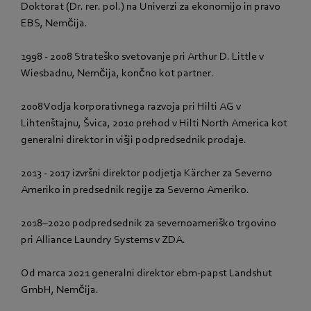
Doktorat (Dr. rer. pol.) na Univerzi za ekonomijo in pravo
EBS, Nemčija.
1998 - 2008 Strateško svetovanje pri Arthur D. Little v
Wiesbadnu, Nemčija, končno kot partner.
2008 Vodja korporativnega razvoja pri Hilti AG v
Lihtenštajnu, Švica, 2010 prehod v Hilti North America kot
generalni direktor in višji podpredsednik prodaje.
2013 - 2017 izvršni direktor podjetja Kärcher za Severno
Ameriko in predsednik regije za Severno Ameriko.
2018–2020 podpredsednik za severnoameriško trgovino
pri Alliance Laundry Systems v ZDA.
Od marca 2021 generalni direktor ebm-papst Landshut
GmbH, Nemčija.