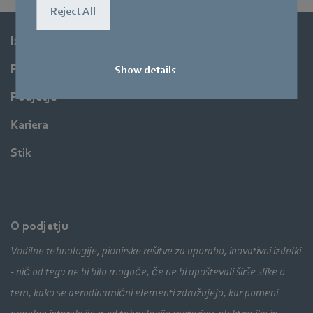
Reject All
Izdelki
Panoge
Show details
Podjetje
Kariera
Stik
O podjetju
Vodilne tehnologije, pionirske rešitve za uporabo, inovativni izdelki
- nič od tega ne bi bilo mogoče, če ne bi upoštevali širše slike o
tem, kako se aerodinamični elementi združujejo, kar pomeni