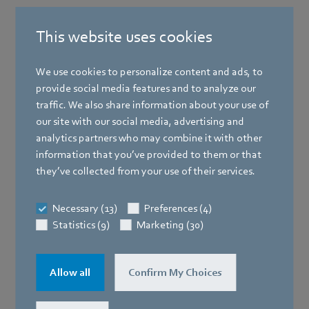
Od leta 2023 glavni izvršni direktor za tehnologijo
ogrevanja.
This website uses cookies
Hrbet
We use cookies to personalize content and ads, to
provide social media features and to analyze our
traffic. We also share information about your use of
our site with our social media, advertising and
analytics partners who may combine it with other
information that you’ve provided to them or that
they’ve collected from your use of their services.
Necessary (13)
Preferences (4)
Statistics (9)
Marketing (30)
Allow all
Confirm My Choices