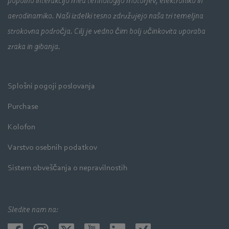
popolno interakcijo med tehnologijo motorjev, elektroniko in
aerodinamiko. Naši izdelki tesno združujejo naša tri temeljna
strokovna področja. Cilj je vedno čim bolj učinkovita uporaba
zraka in gibanja.
Splošni pogoji poslovanja
Purchase
Kolofon
Varstvo osebnih podatkov
Sistem obveščanja o nepravilnostih
Sledite nam na: