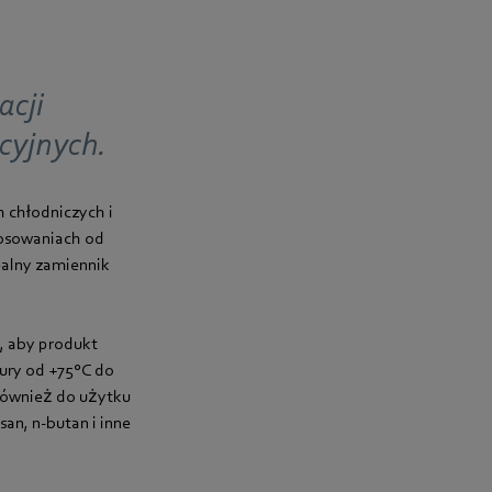
acji
cyjnych.
 chłodniczych i
tosowaniach od
ealny zamiennik
, aby produkt
ury od +75°C do
 również do użytku
an, n-butan i inne