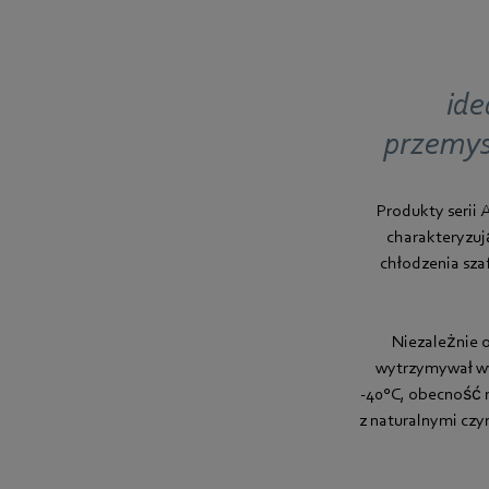
ide
przemys
Produkty serii
charakteryzuj
chłodzenia sza
Niezależnie 
wytrzymywał wy
-40°C, obecność m
z naturalnymi czy