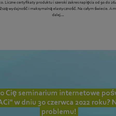
ko. Liczne certyfikaty produktu i szeroki zakres napięcia od 90 do 2
yższą wydajność i maksymalną elastyczność. Na całym świecie. A m
dalej…
o Cię seminarium internetowe po
ACi" w dniu 30 czerwca 2022 roku? 
problemu!