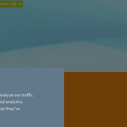
aniu się w
nalyze our traffic.
and analytics
hat they’ve