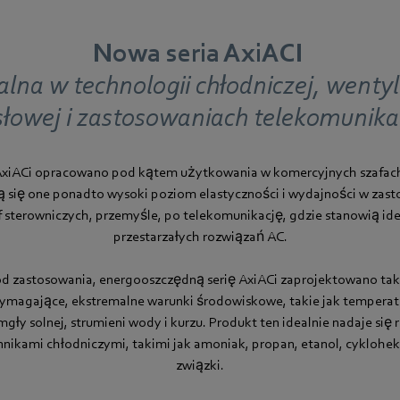
Nowa seria AxiACI
alna w technologii chłodniczej, wentyl
łowej i zastosowaniach telekomunika
 AxiACi opracowano pod kątem użytkowania w komercyjnych szafach
ą się one ponadto wysoki poziom elastyczności i wydajności w zas
f sterowniczych, przemyśle, po telekomunikację, gdzie stanowią id
przestarzałych rozwiązań AC.
od zastosowania, energooszczędną serię AxiACi zaprojektowano tak
magające, ekstremalne warunki środowiskowe, takie jak temperat
gły solnej, strumieni wody i kurzu. Produkt ten idealnie nadaje się
nnikami chłodniczymi, takimi jak amoniak, propan, etanol, cykloheks
związki.