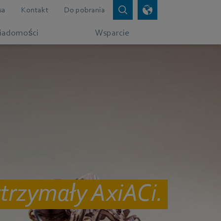
sa
Kontakt
Do pobrania
iadomości
Wsparcie
rzymały AxiACi.