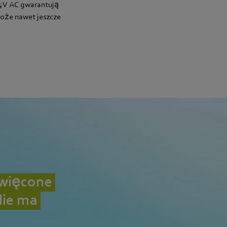
64 V AC gwarantują
oże nawet jeszcze
święcone
Nie ma