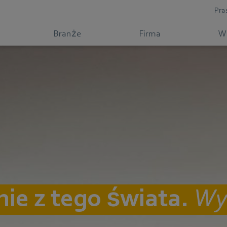
Pra
Branże
Firma
W
nie z tego świata.
Wyt