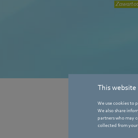
Zawartoś
This website
We use cookies to pe
We also share inform
partners who may co
collected from your 