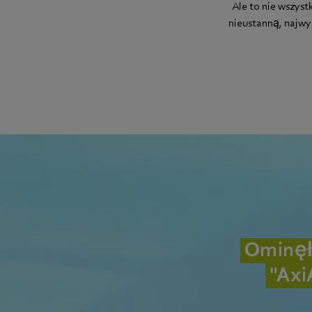
Ale to nie wszyst
nieustanną, najw
Ominęł
"Axi