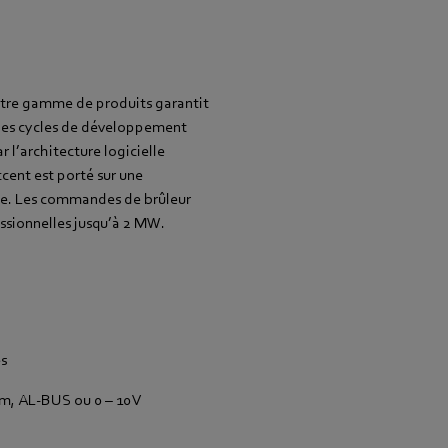
notre gamme de produits garantit
des cycles de développement
ar l’architecture logicielle
ccent est porté sur une
le. Les commandes de brûleur
ssionnelles jusqu’à 2 MW.
es
m, AL-BUS ou 0 – 10 V