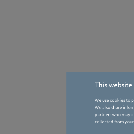
This website
We use cookies to pe
We also share inform
partners who may co
collected from your 