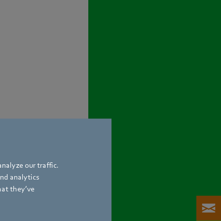
nalyze our traffic.
and analytics
hat they’ve