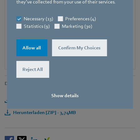
they’ve collected from your use of their services.
Fax
+49 7938 81-97006
Necessary (13)
Preferences (4)
E-Mail
Statistics (9)
Marketing (30)
Pascal.Schoepf@de.ebmpapst.com
Allow all
Confirm My Choices
Reject All
Downloads
Show details
Herunterladen [PDF] - 192,47KB
Herunterladen [ZIP] - 3,74MB