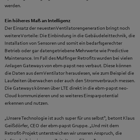
werden.
Ein höheres Maß an Intelligenz
Der Einsatz der neuesten Ventilatorengeneration bringt noch
weitere Vorteile: Die Einbindung in die Gebäudeleittechnik, die
Installation von Sensoren und somit ein bedarfsgerechter
Betrieb oder gar datengetriebene Mehrwerte wie Predictive
Maintenance. Im Fall des Mulfinger Retrofits wurden bei vielen
Anlagen Gateways von ebm‑papst neo verbaut. Diese können
die Daten aus dem Ventilator herauslesen, wie zum Beispiel die
Laufzeiten überwachen oder auch den Stromverbrauch messen.
Die Gateways können über LTE direkt in die ebm‑papst neo-
Cloud kommunizieren und so weiteres Einsparpotential
erkennen und nutzen.
„Unsere Technologie ist auch super für uns selbst“, betont Klaus
Geißdörfer, CEO der ebm‑papst Gruppe. „Und mit dem
Retrofit-Projekt unterstreichen wir unseren Anspruch, die