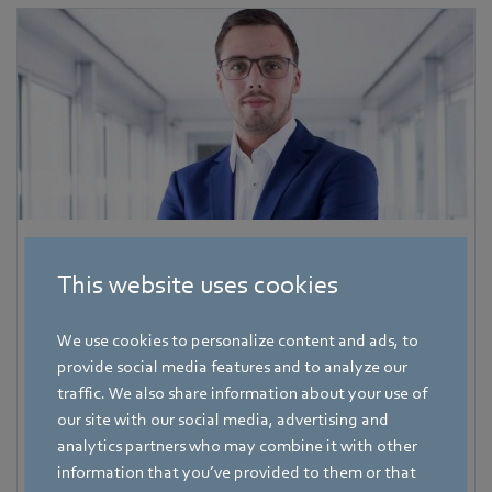
Pascal Schöpf
This website uses cookies
Referent Fachpresse
Adresse
We use cookies to personalize content and ads, to
Amtstraße 85
,
74673 Mulfingen - Hollenbach
,
provide social media features and to analyze our
Deutschland
traffic. We also share information about your use of
our site with our social media, advertising and
Telefon
analytics partners who may combine it with other
+49 7938 81-7006
information that you’ve provided to them or that