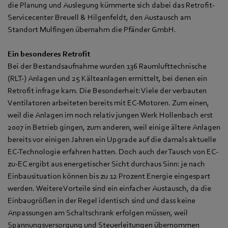
die Planung und Auslegung kümmerte sich dabei das Retrofit-
Servicecenter Breuell & Hilgenfeldt, den Austausch am
Standort Mulfingen übernahm die Pfänder GmbH.
Ein besonderes Retrofit
Bei der Bestandsaufnahme wurden 136 Raumlufttechnische
(RLT-) Anlagen und 25 Kälteanlagen ermittelt, bei denen ein
Retrofit infrage kam. Die Besonderheit: Viele der verbauten
Ventilatoren arbeiteten bereits mit EC-Motoren. Zum einen,
weil die Anlagen im noch relativ jungen Werk Hollenbach erst
2007 in Betrieb gingen, zum anderen, weil einige ältere Anlagen
bereits vor einigen Jahren ein Upgrade auf die damals aktuelle
EC-Technologie erfahren hatten. Doch auch der Tausch von EC-
zu-EC ergibt aus energetischer Sicht durchaus Sinn: je nach
Einbausituation können bis zu 12 Prozent Energie eingespart
werden. Weitere Vorteile sind ein einfacher Austausch, da die
Einbaugrößen in der Regel identisch sind und dass keine
Anpassungen am Schaltschrank erfolgen müssen, weil
Spannungsversorgung und Steuerleitungen übernommen