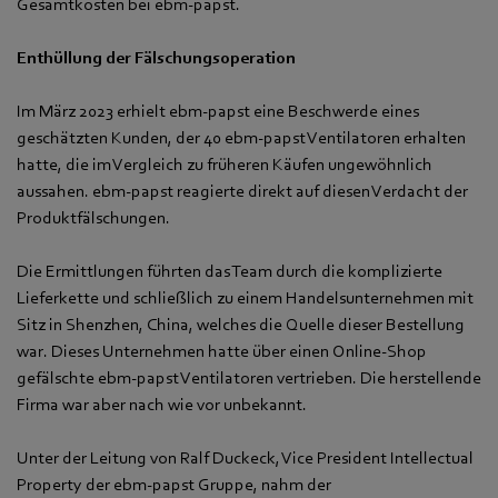
Gesamtkosten bei ebm‑papst.
Enthüllung der Fälschungsoperation
Im März 2023 erhielt ebm‑papst eine Beschwerde eines
geschätzten Kunden, der 40 ebm‑papst Ventilatoren erhalten
hatte, die im Vergleich zu früheren Käufen ungewöhnlich
aussahen. ebm‑papst reagierte direkt auf diesen Verdacht der
Produktfälschungen.
Die Ermittlungen führten das Team durch die komplizierte
Lieferkette und schließlich zu einem Handelsunternehmen mit
Sitz in Shenzhen, China, welches die Quelle dieser Bestellung
war. Dieses Unternehmen hatte über einen Online-Shop
gefälschte ebm‑papst Ventilatoren vertrieben. Die herstellende
Firma war aber nach wie vor unbekannt.
Unter der Leitung von Ralf Duckeck, Vice President Intellectual
Property der ebm‑papst Gruppe, nahm der