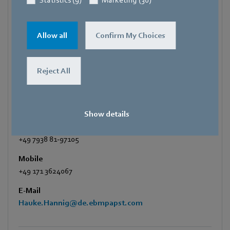
Hauke Hannig
Bereichsleiter Unternehmenskommunikation & Politik
Allow all
Confirm My Choices
Pressesprecher ebm-papst Gruppe
Adresse
Reject All
Bachmühle 2
,
74673 Mulfingen
,
Deutschland
Telefon
+49 7938 81-7105
Show details
Fax
+49 7938 81-97105
Mobile
+49 171 3624067
E-Mail
Hauke.Hannig@de.ebmpapst.com