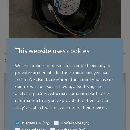
This website uses cookies
Contact
We use cookies to personalize content and ads, to
provide social media features and to analyze our
traffic. We also share information about your use of
our site with our social media, advertising and
analytics partners who may combine it with other
information that you’ve provided to them or that
they’ve collected from your use of their services.
Necessary (13)
Preferences (4)
Statistics (9)
Marketing (30)