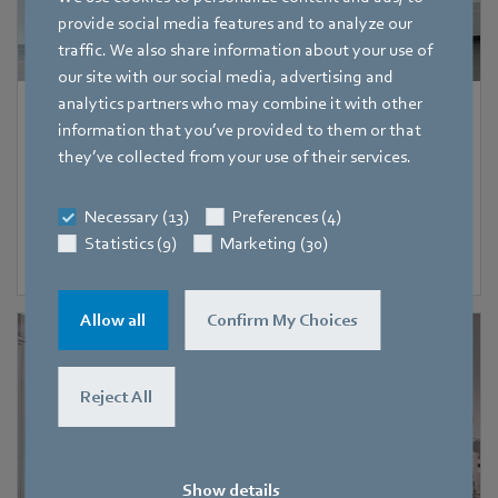
provide social media features and to analyze our
traffic. We also share information about your use of
our site with our social media, advertising and
analytics partners who may combine it with other
Carieră
|
2 august 2026
information that you’ve provided to them or that
they’ve collected from your use of their services.
Am dat startul sesiunii de internship 2026
În perioada 3 august – 11 septembrie găzduim 9 studenți
Necessary (13)
Preferences (4)
la inginerie care vor învăța alături de noi.
Statistics (9)
Marketing (30)
Allow all
Confirm My Choices
Reject All
Show details