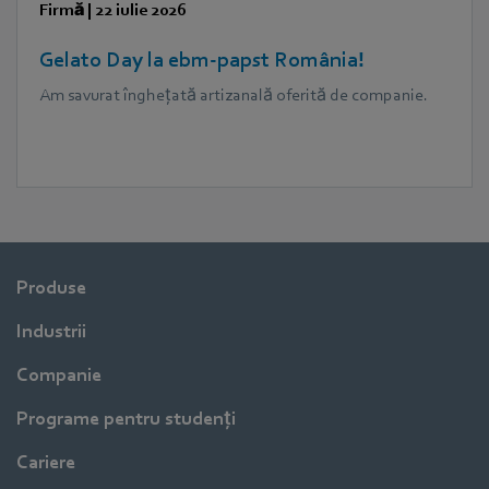
Firmă
|
22 iulie 2026
Gelato Day la ebm‑papst România!
Am savurat înghețată artizanală oferită de companie.
Produse
Industrii
Companie
Programe pentru studenți
Cariere