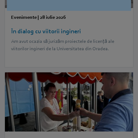
Evenimente
|
28 iulie 2026
În dialog cu viitorii ingineri
Am avut ocazia să jurizăm proiectele de licență ale
viitorilor ingineri de la Universitatea din Oradea.