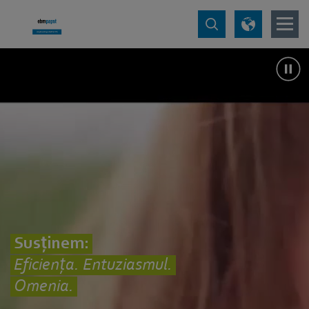
Susținem:
Eficiența. Entuziasmul.
Omenia.