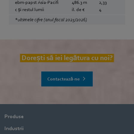
ebm‑papst Asia-Pacifi
486.3 m
2,33
c și restul lumii
il. de €
4
*ultimele cifre (anul fiscal 2025/2026)
Dorești să iei legătura cu noi?
Contactează-ne
Produse
Industrii