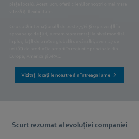
piața locală. Acest lucru oferă clienților noștri o mai mare
viteză și flexibilitate.
Cu o cotă internațională de peste 75% și o prezență în
aproape 50 de țări, suntem reprezentați la nivel mondial.
În plus, față de o rețea globală de vânzări, avem 27 de
unități de producție proprii în regiunile principale din
Europa, America și APAC.
Vizitați locațiile noastre din întreaga lume
Scurt rezumat al evoluției companiei