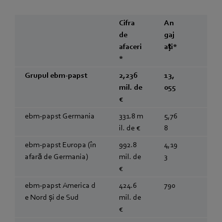
Cifra
An
de
gaj
afaceri
ați*
*
Grupul ebm‑papst
2,236
13,
mil. de
055
€
ebm‑papst Germania
331.8 m
5,76
il. de €
8
ebm‑papst Europa (în
992.8
4,19
afară de Germania)
mil. de
3
€
ebm‑papst America d
424.6
790
e Nord și de Sud
mil. de
€