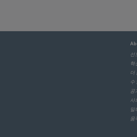
Ab
선
혁
더
수 
공
사
밀
움