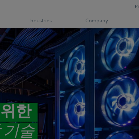
P
Industries
Company
 위한
 기술