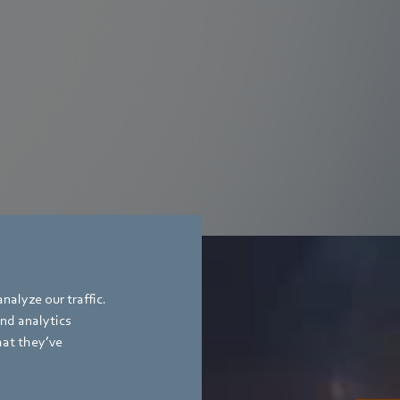
더 알아보기
nalyze our traffic.
and analytics
hat they’ve