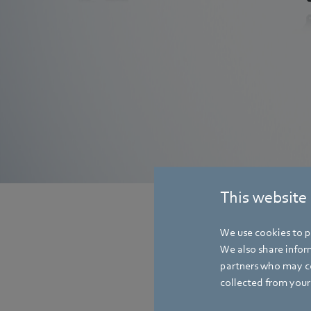
더 알아보기
This website
We use cookies to pe
We also share inform
partners who may co
collected from your 