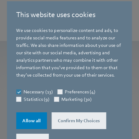
하므로 서로 동일한 기술을 사용합니다.
동일한 많은 구성요소를 사용하여 다양한 크기를 제공합
This website uses cookies
니다. 이는 고객에게 있어 다양한 이점으로 작용합니다.
We use cookies to personalize content and ads, to
provide social media features and to analyze our
traffic. We also share information about your use of
our site with our social media, advertising and
analytics partners who may combine it with other
RadiMix 사용 시
information that you’ve provided to them or that
they’ve collected from your use of their services.
RadiMix gas blower는 양과 조성을 완벽하게 처리한 공기
와 가스를 콘덴싱 장치로 공급합니다.
Necessary (13)
Preferences (4)
현대 주거용 건물의 난방에 사용되는 가스 콘덴싱 장치
Statistics (9)
Marketing (30)
에 이상적인 기술입니다. 이러한 콘덴싱
장치는 해당 난방 요구사항에 완벽한 적응이 가능합니
다.
Allow all
Confirm My Choices