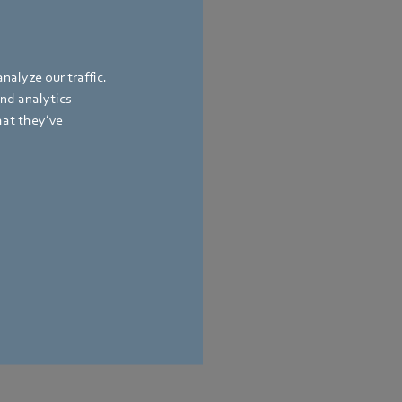
nalyze our traffic.
and analytics
hat they’ve
気とドライブエンジニアリングの世界へ
うこそ
先端のテクノロジー、先駆的なアプリケーシ
ンソリューション、革新的な製品－これら