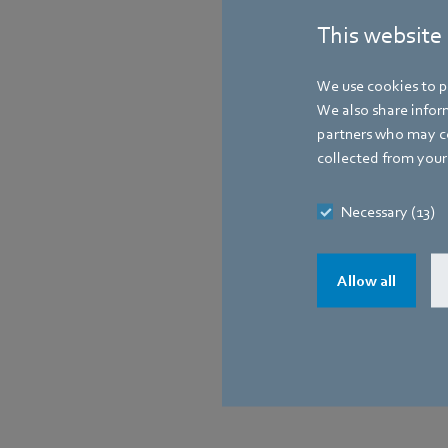
This website
We use cookies to pe
We also share inform
partners who may co
collected from your 
Necessary (13)
Allow all
製品一
産業分
会社概
ニ
覧
野
要
ム