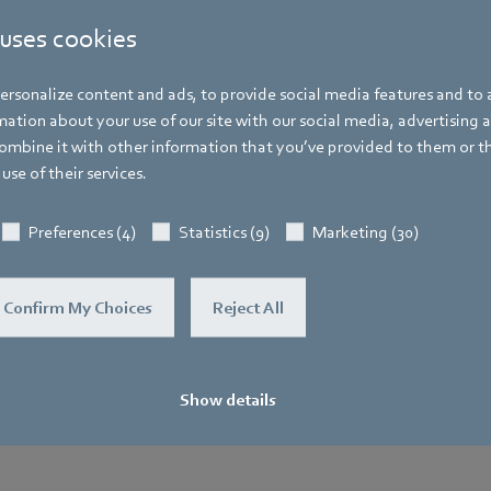
 uses cookies
軸流ファン
rsonalize content and ads, to provide social media features and to a
ation about your use of our site with our social media, advertising 
mbine it with other information that you’ve provided to them or t
use of their services.
データを読み込んでいます...
Preferences (4)
Statistics (9)
Marketing (30)
Confirm My Choices
Reject All
換
ュースルー
サポー
Show details
よ
ト
最
ョ