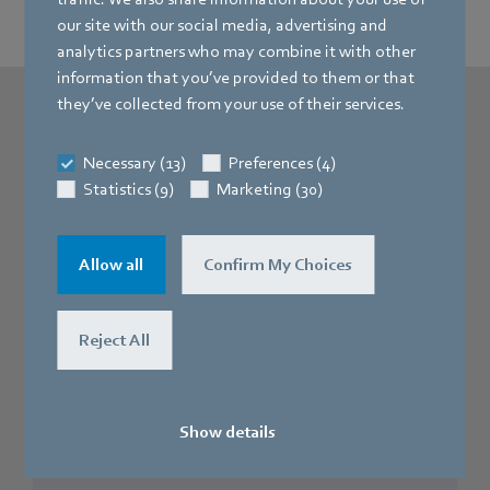
our site with our social media, advertising and
analytics partners who may combine it with other
information that you’ve provided to them or that
they’ve collected from your use of their services.
AxiEco Protectに関する質問と回答
Necessary (13)
Preferences (4)
Statistics (9)
Marketing (30)
AxiEcoProtectはどのように氷結
Allow all
Confirm My Choices
から守ることができますか？
Reject All
AxiEcoProtectの高出力の利点
は？
Show details