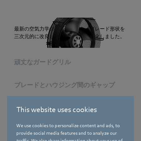
最新の空気力学の知見に基づき、ブレード形状を
三次元的に改良し、インペラを最適化しました。
頑丈なガードグリル
ブレードとハウジング間のギャップ
溝付きブレード
This website uses cookies
We use cookies to personalize content and ads, to
ディフューザーによる静圧増加
provide social media features and to analyze our
traffic. We also share information about your use of