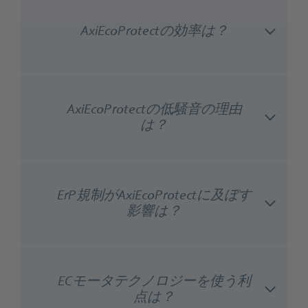
AxiEcoProtectの効率は？
AxiEcoProtectの低騒音の理由
は？
ErP規制がAxiEcoProtectに及ぼす
影響は？
ECモータテクノロジーを使う利
点は？