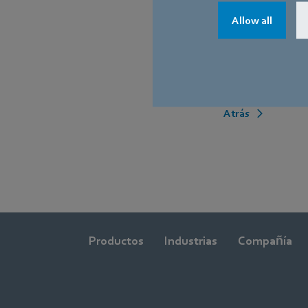
Hahn & Tessky, en 
Allow all
Desde junio de 202
enero de 2026, dir
Grupo ebm‑papst.
Atrás
Productos
Industrias
Compañía