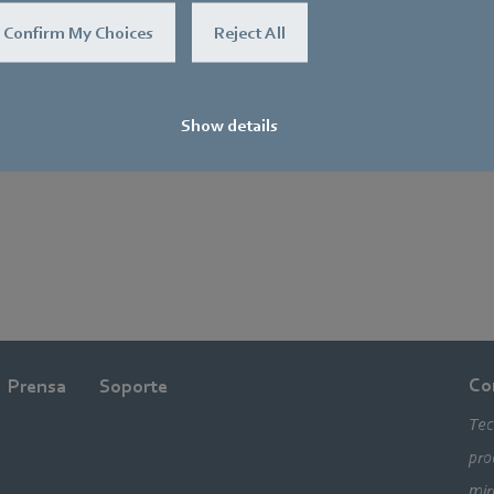
Esslingen, Alemania.
Confirm My Choices
Reject All
4, director financiero y, desde
ector de transformación del
Show details
Co
Prensa
Soporte
Tec
pro
mir