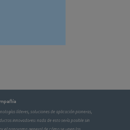
mpañía
nologías líderes, soluciones de aplicación pioneras,
ductos innovadores: nada de esto sería posible sin
ar el panorama general de cómo se unen los