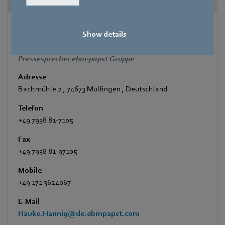
Hauke Hannig
Show details
Bereichsleiter Unternehmenskommunikation & Politik
Pressesprecher ebm-papst Gruppe
Adresse
Bachmühle 2
,
74673 Mulfingen
,
Deutschland
Telefon
+49 7938 81-7105
Fax
+49 7938 81-97105
Mobile
+49 171 3624067
E-Mail
Hauke.Hannig@de.ebmpapst.com