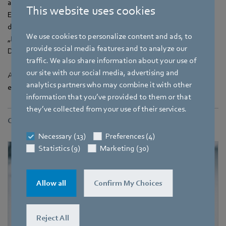
auf- und ausgebaut worden ist und die heute noch in alleiniger
This website uses cookies
Eigentümerschaft der Selbsthilfeverbände steht, die sich in
den letzten 50 Jahren gegründet haben“, erzählt Stefan Blank.
We use cookies to personalize content and ads, to
„Inklusion ist der einzige Weg, damit unsere Demokratie in
provide social media features and to analyze our
Deutschland lebendig und wirksam bleibt.“
traffic. We also share information about your use of
our site with our social media, advertising and
Auch die Vereine, die den Weihnachtsmarkt bewirtet haben,
analytics partners who may combine it with other
erhielten von ebm‑papst eine Spende für ihren Einsatz.
information that you’ve provided to them or that
they’ve collected from your use of their services.
Contact
Necessary (13)
Preferences (4)
Statistics (9)
Marketing (30)
Allow all
Confirm My Choices
Reject All