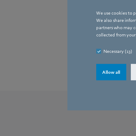
Porsche, Radhelme 
wegweisende Projekt
We use cookies to pe
We also share inform
Sichern Sie sich je
partners who may co
Anmeldeschluss ist
collected from your 
Jetzt registriere
Necessary (13)
Allow all