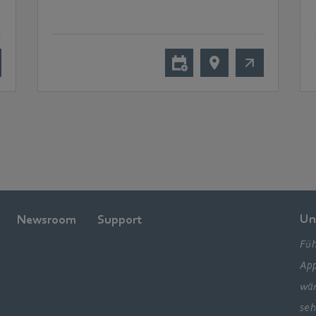
Un
Newsroom
Support
Füh
App
wär
seh