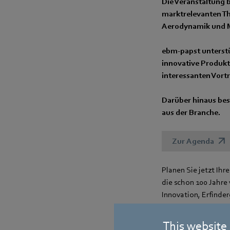
Die Veranstaltung b
marktrelevanten The
Aerodynamik und M
ebm‑papst unterst
innovative Produkt
interessanten Vort
Darüber hinaus bes
aus der Branche.
Zur Agenda
Planen Sie jetzt Ihr
die schon 100 Jahre 
Innovation, Erfinder
Hier entstanden eins
This website