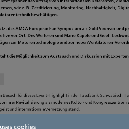
ietet spannende Vorträge von internationalen Referenten, die sic
men, wie z. B. Zertifizierung, Monitoring, Nachhaltigkeit, Digita
otorentechnik beschäftigen.
ützt das AMCA European Fan Symposium als Gold Sponsor und pr
e live vor Ort. Des Weiteren sind Mario Käpple und Geoff Lockwo
rägen zur Motorentechnologie und zur neuen Ventilatoren-Verord
teht die Möglichkeit zum Austausch und Diskussion mit Experten
en Besuch für dieses Event-Highlight in der Fassfabrik Schwäbisch Hal
vor ihrer Revitalisierung als modernes Kultur- und Kongresszentrum s
geist und internationale Vernetzung stand.
t Fässer für Reinhold Messners Bergexpeditionen, die ersten Kunstst
 uses cookies