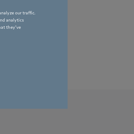
e Gedanken und
nalyze our traffic.
and analytics
ahmeplätze.
hat they’ve