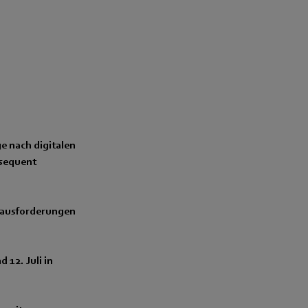
e nach digitalen
nsequent
erausforderungen
12. Juli in