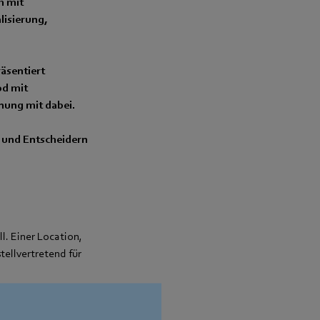
h mit
lisierung,
äsentiert
od mit
nung mit dabei.
 und Entscheidern
l. Einer Location,
tellvertretend für
offtanks für