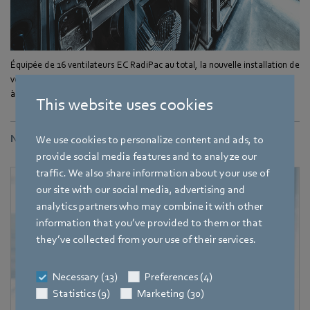
Équipée de 16 ventilateurs EC RadiPac au total, la nouvelle installation de
ventilation veille à ce que les produits laitiers restent toujours au frais et
à une température constante de cinq degrés Celsius.
This website uses cookies
Nous contacter
We use cookies to personalize content and ads, to
provide social media features and to analyze our
traffic. We also share information about your use of
our site with our social media, advertising and
analytics partners who may combine it with other
information that you’ve provided to them or that
they’ve collected from your use of their services.
Necessary (13)
Preferences (4)
Statistics (9)
Marketing (30)