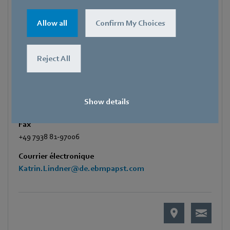
Katrin Lindner
Allow all
Confirm My Choices
Referentin Fachpresse
Adresse
Reject All
Amtstraße 85
,
74673 Mulfingen – Hollenbach
,
Deutschland
Téléphone
Show details
+49 7938 81-7006
Fax
+49 7938 81-97006
Courrier électronique
Katrin.Lindner@de.ebmpapst.com