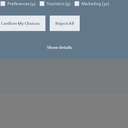
appareils à durée de fonctionnement é
Preferences (4)
Statistics (9)
Marketing (30)
comme les installations de climatisatio
Confirm My Choices
Reject All
En savoir plus
Show details