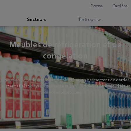
Presse
Carrière
Secteurs
Entreprise
Meubles de réfrigération et de
congélation
s meubles de réfrigération et de congélation permettent de garder 
aliments frais 24 h/24. Pour cette raison, ils doivent être sécurisés et
écoénergétiques.