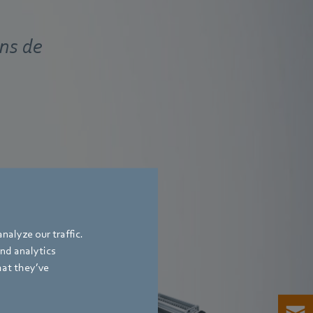
ons de
nalyze our traffic.
Ventilateurs tangentiels
and analytics
hat they’ve
le
ur les