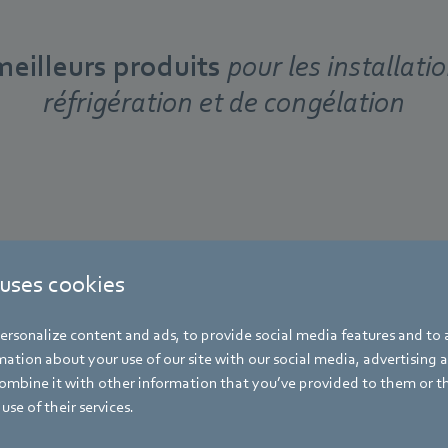
meilleurs produits
pour les installati
réfrigération et de congélation
 uses cookies
Ventilateurs
écoénergétiques
rsonalize content and ads, to provide social media features and to a
ation about your use of our site with our social media, advertising 
mbine it with other information that you’ve provided to them or t
use of their services.
Ventilateurs écoénergétiques basés sur 
moteur à économie d’énergie (ESM) po