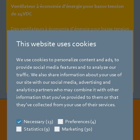
Ventilateur à économie d’énergie pour basse tension
de 24 VDC
Des ventilateurs à économie d’énergie pour basse tension
de 24 VDC sont désormais disponibles pour les meubles
This website uses cookies
frigorifiques dotés d’un éclairage LED basse tension.
Cette version de l’ESM dispose d’une entrée de
commande intégrée de 0 – 10 VDC pour la régulation de
We use cookies to personalize content and ads, to
la vitesse linéaire et d’un signal tachymétrique pour la
provide social media features and to analyze our
surveillance de la vitesse. Aucun module d’interface n’est
traffic. We also share information about your use of
ici nécessaire.
our site with our social media, advertising and
analytics partners who may combine it with other
information that you’ve provided to them or that
they’ve collected from your use of their services.
Toutes les informations à lire
Necessary (13)
Preferences (4)
Statistics (9)
Marketing (30)