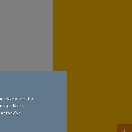
nalyze our traffic.
and analytics
hat they’ve