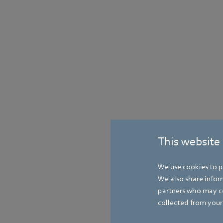
This website
We use cookies to pe
We also share inform
partners who may co
collected from your 