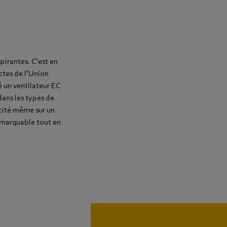
pirantes. C’est en
ctes de l’Union
 un ventilateur EC
dans les types de
acité même sur un
emarquable tout en