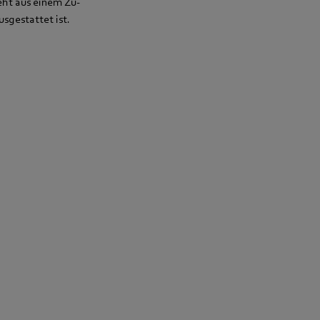
eht aus einem Zu-
sgestattet ist.