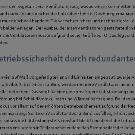
einer der insgesamt vier Ventilatoren aus, was zu einem kompletten S
 und damit zu unzureichender Luftzufuhr führte. Das Energiemanag
musste schnell handeln: Die wirtschaftlichste und nachhaltigste Lö
t beider Anlagen. Der Ausbau der alten Ventilatoren gestaltete sich
 vier Ventilatoren musste aufgrund seiner Größe vor Ort zerlegt und 
den.
etriebssicherheit durch redundant
 vier auf Maß vorgefertigte FanGrid Einheiten eingebaut, zwei je Anl
für die Abluft. Bei einem FanGrid werden mehrere Ventilatoren neben
llel betrieben. Das sorgt für eine gleichmäßigere Luftströmung und
strömung bei Schalldämmkulissen und Wärmeübertragung. Bei den A
Fokus vor allem auf der erhöhten Betriebssicherheit aufgrund der R
ieeinsparung: Sollte ein Ventilator des FanGrid ausfallen, erhöht sic
 sodass die Luftleistung stets konstant bleibt und damit die Luftqu
hrerer Ventilatoren in Teillast senkt zudem den Strombedarf der Anla