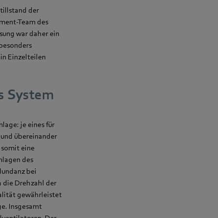
tillstand der
ement-Team des
sung war daher ein
 besonders
in Einzelteilen
es System
age: je eines für
- und übereinander
 somit eine
nlagen des
edundanz bei
h die Drehzahl der
alität gewährleistet
ge. Insgesamt