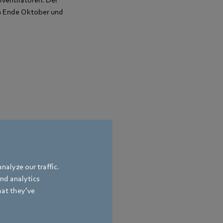
lventilatoren. Der
en Ende Oktober und
nalyze our traffic.
and analytics
hat they’ve