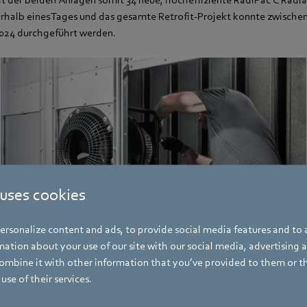
it der beiden Anlagen somit 34 neue, hocheffiziente RadiPac C Radia
erhalb eines Tages und das gesamte Retrofit-Projekt konnte zwisch
24 durchgeführt werden.
 uses cookies
rsonalize content and ads, to provide social media features and to a
ation about your use of our site with our social media, advertising 
mbine it with other information that you’ve provided to them or t
Ein FanGrid mit mehreren parallel betriebenen Ventilatoren bietet eine hohe
use of their services.
Betriebssicherheit.