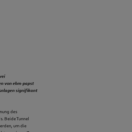
wei
ren von ebm‑papst
Anlagen signifikant
fnung des
s. Beide Tunnel
werden, um die