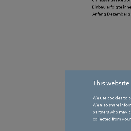
umfasste das Retrof
Einbau erfolgte inn
Anfang Dezember 20
This website
We use cookies to pe
We also share inform
partners who may co
collected from your 