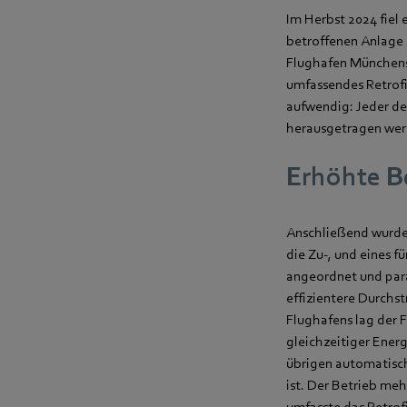
Im Herbst 2024 fiel 
betroffenen Anlage
Flughafen Münchens 
umfassendes Retrofi
aufwendig: Jeder der
herausgetragen wer
Erhöhte B
Anschließend wurden
die Zu-, und eines 
angeordnet und para
effizientere Durch
Flughafens lag der 
gleichzeitiger Energ
übrigen automatisch,
ist. Der Betrieb me