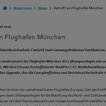
Newsroom
News
Retrofit am Flughafen München
ai 2025
am Flughafen München
Betriebssicherheit: FanGrid statt riemengetriebener Ventilatoren.
n modernisiert der Flughafen München die Lüftungsanlagen von z
. Mit dem Einsatz hocheffizienter RadiPac C EC-Radialventilato
ches Upgrade, das die Energieeffizienz und Betriebssicherheit der 
en ist einer der verkehrsreichsten Flughäfen Europas. Seit der Eröf
gen zwei Lüftungsanlagen für die Belüftung des Nord- und Südtunnel
äuser mit dem Terminalbereich und müssen kontinuierlich belüftet 