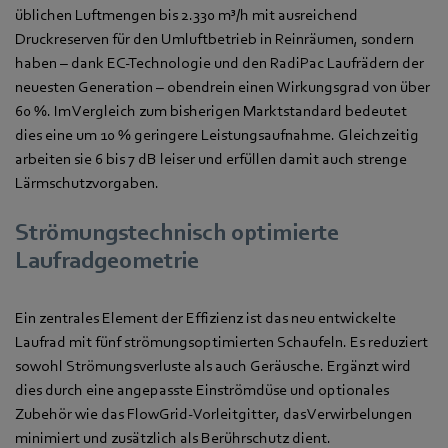
üblichen Luftmengen bis 2.330 m³/h mit ausreichend
Druckreserven für den Umluftbetrieb in Reinräumen, sondern
haben – dank EC-Technologie und den RadiPac Laufrädern der
neuesten Generation – obendrein einen Wirkungsgrad von über
60 %. Im Vergleich zum bisherigen Marktstandard bedeutet
dies eine um 10 % geringere Leistungsaufnahme. Gleichzeitig
arbeiten sie 6 bis 7 dB leiser und erfüllen damit auch strenge
Lärmschutzvorgaben.
Strömungstechnisch optimierte
Laufradgeometrie
Ein zentrales Element der Effizienz ist das neu entwickelte
Laufrad mit fünf strömungsoptimierten Schaufeln. Es reduziert
sowohl Strömungsverluste als auch Geräusche. Ergänzt wird
dies durch eine angepasste Einströmdüse und optionales
Zubehör wie das FlowGrid-Vorleitgitter, das Verwirbelungen
minimiert und zusätzlich als Berührschutz dient.