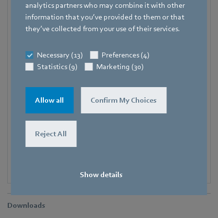
analytics partners who may combine it with other
Adresse
information that you’ve provided to them or that
Amtstraße 85
,
74673 Mulfingen - Hollenbach
,
they’ve collected from your use of their services.
Deutschland
Telefon
Necessary (13)
Preferences (4)
+49 7938 81-8125
Statistics (9)
Marketing (30)
Fax
+49 7938 81-98125
Allow all
Confirm My Choices
E-Mail
Corinna.Schittenhelm@de.ebmpapst.com
Reject All
Show details
Downloads