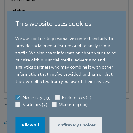
Telefon
+49 7938 81-8125
This website uses cookies
Fax
+49 7938 81-98125
We use cookies to personalize content and ads, to
provide social media features and to analyze our
E-Mail
traffic. We also share information about your use of
Corinna.Schittenhelm@de.ebmpapst.com
our site with our social media, advertising and
analytics partners who may combine it with other
information that you’ve provided to them or that
they’ve collected from your use of their services.
Necessary (13)
Preferences (4)
Statistics (9)
Marketing (30)
Downloads
Herunterladen [PDF] - 152,85KB
Allow all
Confirm My Choices