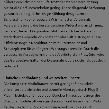
höhere Verdichtung der Luft. Trotz der starken Verdichtung
bleibt die Geräuschemission gering. Diese diagonale Strömung
garantiert eine gleichmäßige Kühlung des gesamten
Schaltschranks und reduziert Wärmenester. Anders als
Axialventilatoren, die bei steigendem Widerstand an Effizienz
verlieren, liefern Diagonalventilatoren auch bei höherem
statischem Gegendruck konstant hohe Luftleistungen. Diese
Effizienz sorgt in Kombination mit Filtermedien und
Schutzgittern für verlängerte Wartungsintervalle. Durch die
verbesserte Aerodynamik und das Vorleitgitter (FlowGrid) wird
das Geräuschverhalten der Diagonalmodule nochmals deutlich
reduziert.
Einfache Handhabung und weltweiter Einsatz
Die kompakte Modulbauweise mit geringer Einbautiefe
erleichtert die einfache und schnelle Montage durch Plug &
Play in beliebiger Einbaulage. Darüber hinaus benötigen die
Diagonalmodule oft weniger Bauraum und lassen mehr Platz
für die Elektronik. Zudem sind sie sowohl saug- als auch