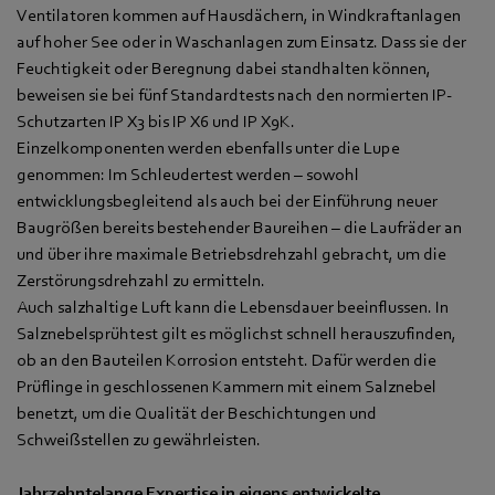
Ventilatoren kommen auf Hausdächern, in Windkraftanlagen
auf hoher See oder in Waschanlagen zum Einsatz. Dass sie der
Feuchtigkeit oder Beregnung dabei standhalten können,
beweisen sie bei fünf Standardtests nach den normierten IP-
Schutzarten IP X3 bis IP X6 und IP X9K.
Einzelkomponenten werden ebenfalls unter die Lupe
genommen: Im Schleudertest werden – sowohl
entwicklungsbegleitend als auch bei der Einführung neuer
Baugrößen bereits bestehender Baureihen – die Laufräder an
und über ihre maximale Betriebsdrehzahl gebracht, um die
Zerstörungsdrehzahl zu ermitteln.
Auch salzhaltige Luft kann die Lebensdauer beeinflussen. In
Salznebelsprühtest gilt es möglichst schnell herauszufinden,
ob an den Bauteilen Korrosion entsteht. Dafür werden die
Prüflinge in geschlossenen Kammern mit einem Salznebel
benetzt, um die Qualität der Beschichtungen und
Schweißstellen zu gewährleisten.
Jahrzehntelange Expertise in eigens entwickelte