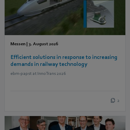
Messen
|
3. August 2026
Efficient solutions in response to increasing
demands in railway technology
ebm‑papst at InnoTrans 2026
2