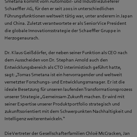
Smetana kommt vom Automobil- und Industriezulieferer
Schaeffler AG, für den er seit 2001 in unterschiedlichen
Führungsfunktionen weltweit tätig war, unter anderem in Japan
und China. Zuletzt verantwortete er als Senior Vice President
die globale Innovationsstrategie der Schaeffler Gruppe in
Herzogenaurach.
Dr. Klaus Geißdörfer, der neben seiner Funktion als CEO nach
dem Ausscheiden von Dr. Stephan Arnold auch den
Entwicklungsbereich als CTO interimistisch geführt hatte,
sagt: „Tomas Smetana ist ein hervorragender und weltweit
vernetzter Forschungs- und Entwicklungsmanager. Er ist die
ideale Besetzung für unseren laufenden Transformationsprozess
unserer Strategie „Gemeinsam Zukunft machen. Er wird mit
seiner Expertise unserer Produktportfolio strategisch und
zukunftsorientiert mit dem Schwerpunkten Nachhaltigkeit und
Intelligenz weiterentwickeln.“
Die Vertreter der Gesellschafterfamilien Chloë McCracken, Jan