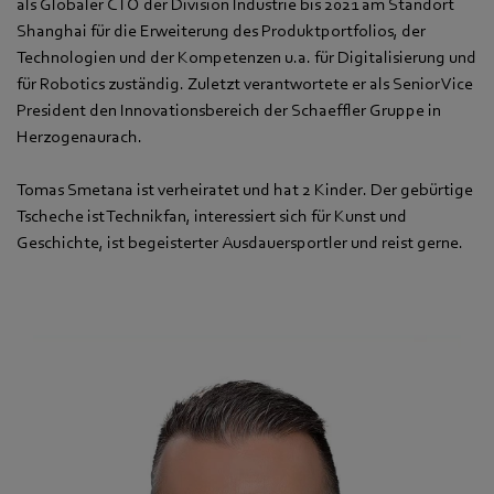
als Globaler CTO der Division Industrie bis 2021 am Standort
Shanghai für die Erweiterung des Produktportfolios, der
Technologien und der Kompetenzen u.a. für Digitalisierung und
für Robotics zuständig. Zuletzt verantwortete er als Senior Vice
President den Innovationsbereich der Schaeffler Gruppe in
Herzogenaurach.
Tomas Smetana ist verheiratet und hat 2 Kinder. Der gebürtige
Tscheche ist Technikfan, interessiert sich für Kunst und
Geschichte, ist begeisterter Ausdauersportler und reist gerne.