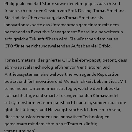
Philippiak und Ralf Sturm sowie der ebm‑papst Aufsichtsrat
freuen sich über den Gewinn von Prof. Dr.-Ing. Tomas Smetana.
Sie sind der Überzeugung, dass Tomas Smetana als
Innovationsexperte das Unternehmen gemeinsam mit dem
bestehenden Executive Management Board in eine weiterhin
erfolgreiche Zukunft führen wird. Sie wünschen dem neuen
CTO für seine richtungsweisenden Aufgaben viel Erfolg.
Tomas Smetana, designierter CTO bei ebm‑papst, betont, dass
ebm‑papst als Technologieführer von Ventilatoren und
Antriebssystemen eine weltweit hervorragende Reputation
besitzt und für Innovation und Menschlichkeit bekannt ist. „Mit
seiner neuen Unternehmensstrategie, welche den Fokus klar
auf nachhaltige und smarte Lösungen für den Klimawandel
setzt, transformiert ebm‑papst nicht nur sich, sondern auch die
globale Lüftungs- und Heizungsbranche. Ich freue mich sehr,
diese herausfordernden und innovativen Technologien
gemeinsam mit dem ebm‑papst Team zukünftig
voranzutreiben“