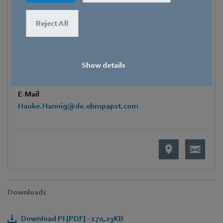
Telefon
+49 7938 81-7105
Reject All
Fax
+49 7938 81-97105
Mobile
Show details
+49 171 3624067
E-Mail
Hauke.Hannig@de.ebmpapst.com
Downloads
Download PI [PDF] - 170,23KB