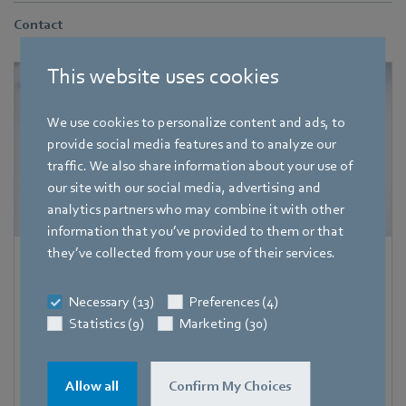
Contact
This website uses cookies
We use cookies to personalize content and ads, to
provide social media features and to analyze our
traffic. We also share information about your use of
our site with our social media, advertising and
analytics partners who may combine it with other
information that you’ve provided to them or that
they’ve collected from your use of their services.
Hauke Hannig
Necessary (13)
Preferences (4)
Bereichsleiter Unternehmenskommunikation & Politik
Pressesprecher ebm-papst Gruppe
Statistics (9)
Marketing (30)
Adresse
Bachmühle 2
,
74673 Mulfingen
,
Deutschland
Allow all
Confirm My Choices