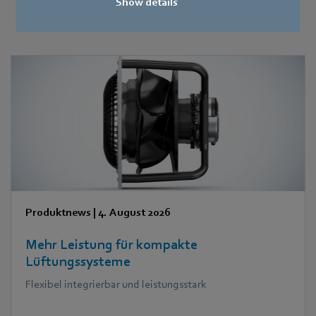
Show details
Das könnte Sie auch interessieren
Produktnews
|
4. August 2026
Mehr Leistung für kompakte
Lüftungssysteme
Flexibel integrierbar und leistungsstark