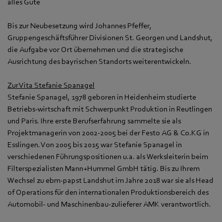
alles Gute
Bis zur Neubesetzung wird Johannes Pfeffer,
Gruppengeschäftsführer Divisionen St. Georgen und Landshut,
die Aufgabe vor Ort übernehmen und die strategische
Ausrichtung des bayrischen Standorts weiterentwickeln.
Zur Vita Stefanie Spanagel
Stefanie Spanagel, 1978 geboren in Heidenheim studierte
Betriebs-wirtschaft mit Schwerpunkt Produktion in Reutlingen
und Paris. Ihre erste Berufserfahrung sammelte sie als
Projektmanagerin von 2002-2005 bei der Festo AG & Co.KG in
Esslingen. Von 2005 bis 2015 war Stefanie Spanagel in
verschiedenen Führungspositionen u.a. als Werksleiterin beim
Filterspezialisten Mann+Hummel GmbH tätig. Bis zu Ihrem
Wechsel zu ebm-papst Landshut im Jahre 2018 war sie als Head
of Operations für den internationalen Produktionsbereich des
Automobil- und Maschinenbau-zulieferer AMK verantwortlich.