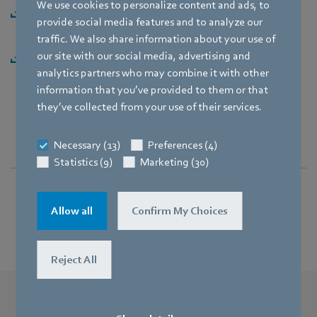
We use cookies to personalize content and ads, to
Presseinformation "Stefanie Spanagel verlässt ebm-
provide social media features and to analyze our
papst Landshut" [PDF] - 51,54KB
traffic. We also share information about your use of
our site with our social media, advertising and
Presseinformation "Stefanie Spanagel verlässt ebm-
analytics partners who may combine it with other
papst Landshut" [ZIP] - 1,49MB
information that you’ve provided to them or that
they’ve collected from your use of their services.
Necessary (13)
Preferences (4)
Statistics (9)
Marketing (30)
Allow all
Confirm My Choices
Reject All
Weitere Pressemeldungen