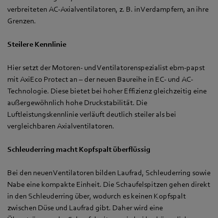
verbreiteten AC-Axialventilatoren, z. B. in Verdampfern, an ihre
Grenzen.
Steilere Kennlinie
Hier setzt der Motoren- und Ventilatorenspezialist ebm-papst
mit AxiEco Protect an – der neuen Baureihe in EC- und AC-
Technologie. Diese bietet bei hoher Effizienz gleichzeitig eine
außergewöhnlich hohe Druckstabilität. Die
Luftleistungskennlinie verläuft deutlich steiler als bei
vergleichbaren Axialventilatoren.
Schleuderring macht Kopfspalt überflüssig
Bei den neuen Ventilatoren bilden Laufrad, Schleuderring sowie
Nabe eine kompakte Einheit. Die Schaufelspitzen gehen direkt
in den Schleuderring über, wodurch es keinen Kopfspalt
zwischen Düse und Laufrad gibt. Daher wird eine