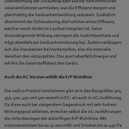
Überströmung der Schaufelspitzen wie bei herkömmlichen
Axialventilatoren vermieden, was die Effizienz steigert und
gleichzeitig die Geräuschentwicklung reduziert. Zusätzlich
übernimmt der Schleuderring die Funktion eines Diffusors,
welcher somit direkt im Laufrad integriert ist. Seine
drucksteigernde Wirkung verringert die Austrittsverluste und
trägt ebenfalls zur Geräuschminderung bei. Zudem verlängern
sich die Standzeiten bei Verdampfern, also die Intervalle
zwischen den Abtauzyklen. Das spart ebenfalls Energie und
erhöht die Gesamteffizienz des Geräts.
Auch die AC-Version erfüllt die ErP Richtlinie
Die AxiEco Protect Ventilatoren gibt es in den Baugrößen 300,
350, 400, 450 und 500 sowohl in EC- als auch in AC-Ausführung.
Da diese auch bei steigendem Gegendruck mit sehr hohem
Wirkungsgrad arbeiten, erreichen selbst die AC-Ausführungen
die Anforderungen der zukünftigen ErP-Richtlinie. Mit
Volumenströmen bis zu 12.000 m³/h und Drücken bis zu 450 Pa