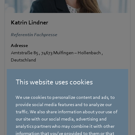
Katrin Lindner
Referentin Fachpresse
Adresse
Amtstraße 85
,
74673 Mulfingen – Hollenbach
,
Deutschland
Telefon
+49 7938 81-7006
This website uses cookies
Fax
We use cookies to personalize content and ads, to
+49 7938 81-97006
provide social media features and to analyze our
E-Mail
traffic. We also share information about your use of
Katrin.Lindner@de.ebmpapst.com
our site with our social media, advertising and
analytics partners who may combine it with other
information that you’ve provided to them or that