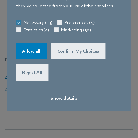
they’ve collected from your use of their services.
Necessary (13)
Preferences (4)
Statistics (9)
Marketing (30)
Allow all
Confirm My Choices
Downloads
Reject All
Herunterladen [PDF] - 244,33KB
Herunterladen [ZIP] - 2,4MB
Show details