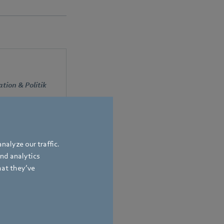
ion & Politik
and
nalyze our traffic.
and analytics
hat they’ve