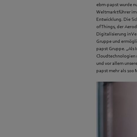
ebm-papst wurde nu
Weltmarktführer im 
Entwicklung. Die Sc
of Things, der Aero
Digitalisierung in V
Gruppe und ermöglic
papst Gruppe. „Als I
Cloudtechnologien 
und vor allem unser
papst mehr als 100 