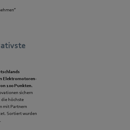
rnehmen”
ativste
utschlands
on Elektromotoren-
 von 100 Punkten.
novationen sichern
 die höchste
m mit Partnern
et. Sortiert wurden
.