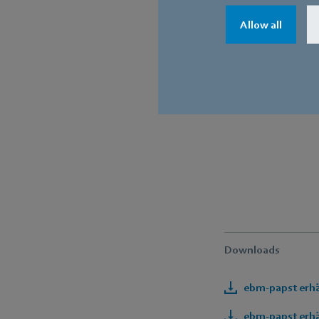
Allow all
Downloads
ebm-papst erhä
ebm-papst erhäl