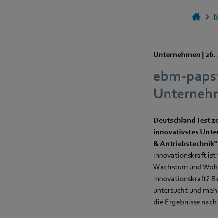
Unternehmen |
26. 
ebm-papst
Unterneh
Deutschland Test z
innovativstes Unte
& Antriebstechnik“ 
Innovationskraft ist
Wachstum und Wohls
Innovationskraft? B
untersucht und mehr
die Ergebnisse nach 