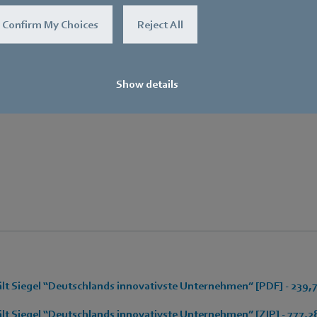
E-Mail
Confirm My Choices
Reject All
Hauke.Hannig@de.ebmpapst.com
Show details
lt Siegel “Deutschlands innovativste Unternehmen” [PDF] - 239,
t Siegel “Deutschlands innovativste Unternehmen” [ZIP] - 777,