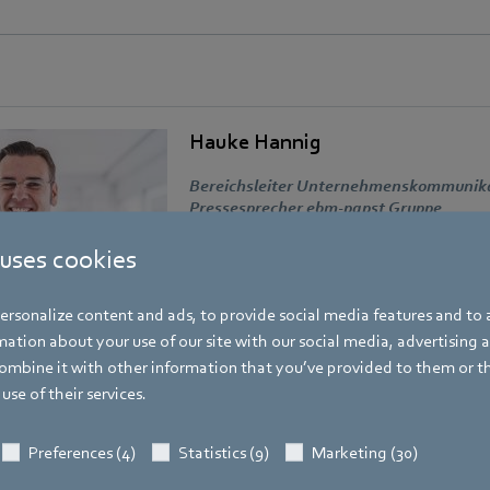
Hauke Hannig
Bereichsleiter Unternehmenskommunikat
Pressesprecher ebm-papst Gruppe
Adresse
 uses cookies
Bachmühle 2
,
74673 Mulfingen
,
Deutschl
rsonalize content and ads, to provide social media features and to a
Telefon
ation about your use of our site with our social media, advertising 
+49 7938 81-7105
mbine it with other information that you’ve provided to them or t
Fax
use of their services.
+49 7938 81-97105
Mobile
Preferences (4)
Statistics (9)
Marketing (30)
+49 171 3624067