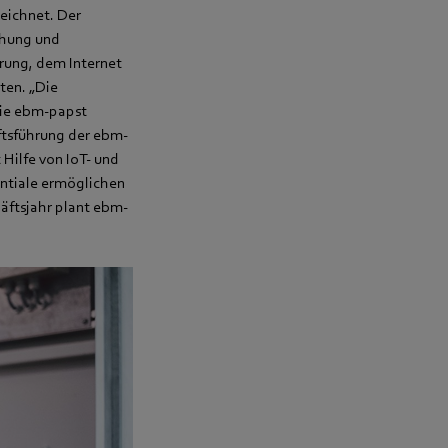
eichnet. Der
chung und
erung, dem Internet
ten. „Die
 die ebm-papst
ftsführung der ebm-
 Hilfe von IoT- und
tiale ermöglichen
äftsjahr plant ebm-