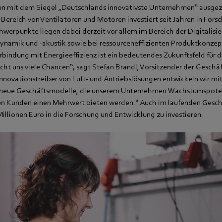
n mit dem Siegel „Deutschlands innovativste Unternehmen“ ausgez
Bereich von Ventilatoren und Motoren investiert seit Jahren in Fors
hwerpunkte liegen dabei derzeit vor allem im Bereich der Digitalisi
dynamik und -akustik sowie bei ressourceneffizienten Produktkonzep
erbindung mit Energieeffizienz ist ein bedeutendes Zukunftsfeld für
ht uns viele Chancen“, sagt Stefan Brandl, Vorsitzender der Geschä
nnovationstreiber von Luft- und Antriebslösungen entwickeln wir mit
neue Geschäftsmodelle, die unserem Unternehmen Wachstumspoten
en Kunden einen Mehrwert bieten werden.“ Auch im laufenden Gesch
Millionen Euro in die Forschung und Entwicklung zu investieren.