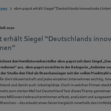
News
ebm-papst erhält Siegel “Deutschlands innovativste Unte
Juli 2020
 erhält Siegel “Deutschlands innov
men”
eichnet den Ventilatorenhersteller ebm-papst mit dem Siegel „De
rnehmen“ aus. ebm-papst erreichte in der Kategorie „Anbieter v
der Studie den Titel als Branchensieger mit der vollen Punktzahl
 für die Volkswirtschaft und jedes einzelne Unternehmen wichtig. In
tand und damit auch Arbeitsplätze. Doch in welchen Firmen steckt
ereits zum vierten Mal hat Deutschland Test dieses Thema gemeinsa
ere Millionen Verbraucherstimmen erfasst, analysiert und ausgewert
Branchen – das erlaubt einen fairen Vergleich innerhalb des Umfelds