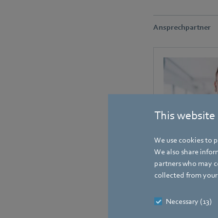
Ansprechpartner
This website
We use cookies to pe
We also share inform
partners who may co
collected from your 
Necessary (13)