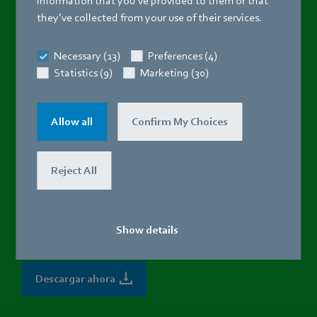
information that you’ve provided to them or that
they’ve collected from your use of their services.
Necessary (13)
Preferences (4)
Statistics (9)
Marketing (30)
Allow all
Confirm My Choices
Guía breve / instrucciones breves
Reject All
Aquí encontrará la breve guía / breves instrucciones para la
conexión eléctrica de nuestros motores EC Gen. 3 (alemán,
Show details
inglés) y, por lo tanto, toda la información de un vistazo:
Descargar ahora