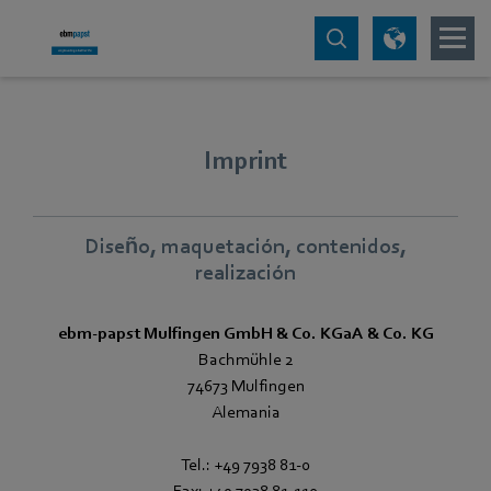
Imprint
Diseño, maquetación, contenidos,
realización
ebm‑papst Mulfingen GmbH & Co. KGaA & Co. KG
Bachmühle 2
74673 Mulfingen
Alemania
Tel.: +49 7938 81-0
Fax: +49 7938 81-110