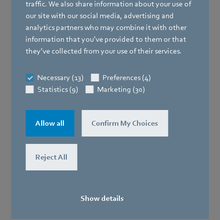
traffic. We also share information about your use of
Responsable del contenido según § 18 Abs. 2
our site with our social media, advertising and
MStV (Tratado estatal sobre medios de
analytics partners who may combine it with other
comunicación):
information that you’ve provided to them or that
they’ve collected from your use of their services.
Kai Halter
Bachmühle 2
Necessary (13)
Preferences (4)
74673 Mulfingen
Statistics (9)
Marketing (30)
Alemania
Allow all
Confirm My Choices
Cláusula de responsabilidad
Reject All
Aunque hemos tenido el mayor cuidado posible en la
comprobación de su contenido, no podemos ser
responsables del contenido de los enlaces externos. Los
operadores de los sitios enlazados son los únicos
Show details
responsables de su contenido.