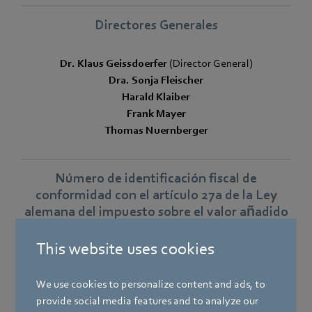
Directores Generales
Dr. Klaus Geissdoerfer
(Director General)
Dra. Sonja Fleischer
Harald Klaiber
Frank Mayer
Thomas Nuernberger
Número de identificación fiscal de
conformidad con el artículo 27a de la Ley
alemana del impuesto sobre el valor añadido
This website uses cookies
DE 146279934
We use cookies to personalize content and ads, to
provide social media features and to analyze our