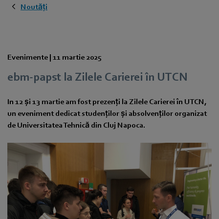
Noutăți
Evenimente |
11 martie 2025
ebm‑papst la Zilele Carierei în UTCN
In 12 și 13 martie am fost prezenți la Zilele Carierei în UTCN,
un eveniment dedicat studenților și absolvenților organizat
de Universitatea Tehnică din Cluj Napoca.