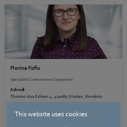
Florina Fofiu
Specialist Comunicare Corporate
Adresă
Thomas Alva Edison 4
,
410085 Oradea
,
România
Email
This website uses cookies
florina.fofiu@ro.ebmpapst.com