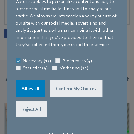
We use cookies to personalize content and ads, to
provide social media features and to analyze our
traffic. We also share information about your use of
our site with our social media, advertising and
analytics partners who may combine it with other
information that you’ve provided to them or that
they’ve collected from your use of their services.
Necessary (13)
Preferences (4)
Statistics (9)
Marketing (30)
Alte noutăți și evenimente la ebm-papst
România
Allow all
Confirm My Choices
Reject All