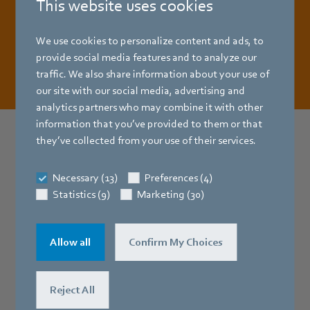
This website uses cookies
We use cookies to personalize content and ads, to
카탈로그 다운로드
provide social media features and to analyze our
traffic. We also share information about your use of
our site with our social media, advertising and
analytics partners who may combine it with other
information that you’ve provided to them or that
they’ve collected from your use of their services.
더 많은 정보가 필요하신가요?
Necessary (13)
Preferences (4)
당사의 가전제품 전문가들은
Statistics (9)
Marketing (30)
언제든지 연락하여 지원할 준비가 되
어 있습니다.
Allow all
Confirm My Choices
Reject All