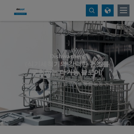
Dishwashers
(식기세척기의 강력한 건조를
구현하는 다기능 블로어)
ebm‑papst의 유연한 블로어를 통한 능동 건조