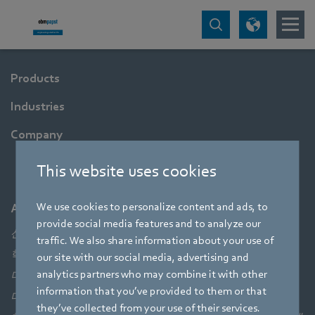
Products
Industries
Company
This website uses cookies
We use cookies to personalize content and ads, to
About ebm-papst
provide social media features and to analyze our
선도적 기술, 선구적 애플리케이션 솔루션,
traffic. We also share information about your use of
혁신적 제품 - 공기역학적 요소를 함께 운영하는
our site with our social media, advertising and
analytics partners who may combine it with other
더 큰 그림을 볼 수 없다면 이 중 어느 것도 가능할 수 없습니
information that you’ve provided to them or that
다. ebm‑papst는 모터 기술, 전자공학 및 공기역학 간의 완벽
they’ve collected from your use of their services.