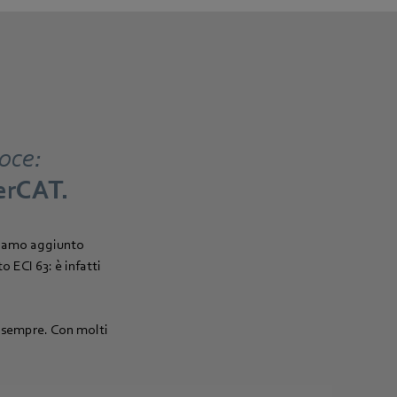
loce:
erCAT.
bbiamo aggiunto
 ECI 63: è infatti
i sempre. Con molti