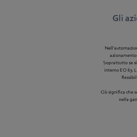
Gli a
Nell'automazion
azionamento c
Soprattutto se s
interno ECI 63.
flessibi
Ciò significa che s
nella gam