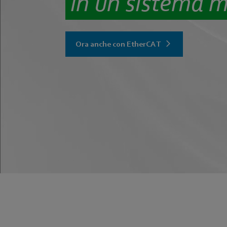
in un sistema 
Ora anche con EtherCAT