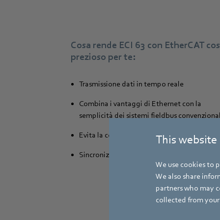
Cosa rende ECI 63 con EtherCAT cos
prezioso per te:
Trasmissione dati in tempo reale
Combina i vantaggi di Ethernet con la
semplicità dei sistemi fieldbus convenzional
Evita la complessità delle tecnologie IT
This website
Sincronizzazione affidabile di più assi
We use cookies to pe
We also share inform
partners who may co
collected from your 