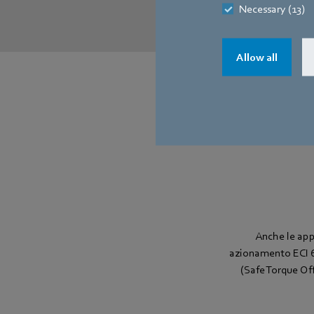
Necessary (13)
Allow all
Anche le app
azionamento ECI 63
(Safe Torque Off