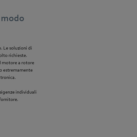
n modo
 Le soluzioni di
lto richieste.
l motore a rotore
odo estremamente
ttronica.
esigenze individuali
fornitore.