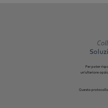
Coll
Soluz
Per poter risp
un'ulteriore opzi
Questo protocollo 