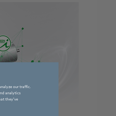
nalyze our traffic.
and analytics
hat they’ve