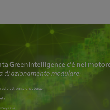
ta GreenIntelligence c'è nel motor
ma di azionamento modulare:
a ed elettronica di potenza
rete
ster/slave