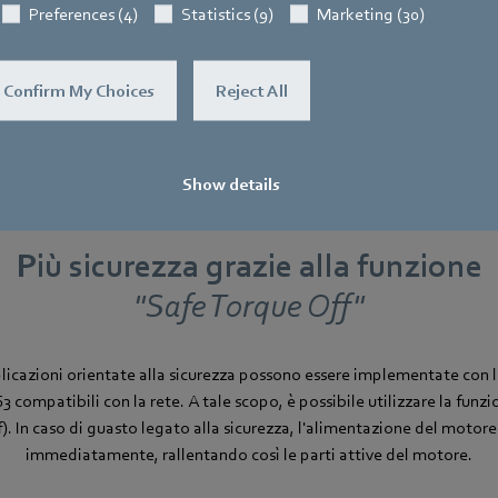
Preferences (4)
Statistics (9)
Marketing (30)
Confirm My Choices
Reject All
Show details
Più sicurezza grazie alla funzione
"Safe Torque Off"
licazioni orientate alla sicurezza possono essere implementate con le
 compatibili con la rete. A tale scopo, è possibile utilizzare la fun
). In caso di guasto legato alla sicurezza, l'alimentazione del motore
immediatamente, rallentando così le parti attive del motore.