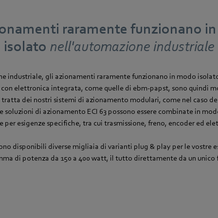
zionamenti raramente funzionano i
isolato
nell'automazione industriale
e industriale, gli azionamenti raramente funzionano in modo isolato.
on elettronica integrata, come quelle di ebm‑papst, sono quindi mo
i tratta dei nostri sistemi di azionamento modulari, come nel caso de
 Le soluzioni di azionamento ECI 63 possono essere combinate in m
le per esigenze specifiche, tra cui trasmissione, freno, encoder ed ele
ono disponibili diverse migliaia di varianti plug & play per le vostre 
ma di potenza da 150 a 400 watt, il tutto direttamente da un unico 