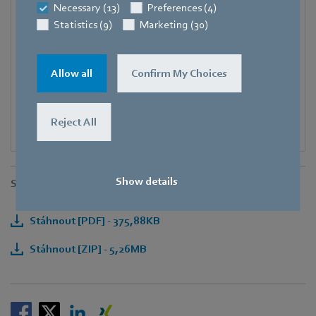
Fax
Necessary (13)
Preferences (4)
+49 7938 81-97006
Statistics (9)
Marketing (30)
E-mail
Pascal.Schoepf@de.ebmpapst.com
Allow all
Confirm My Choices
Reject All
Show details
Stahování souborů
Stáhnout [PDF] - 375,88KB
Stáhnout [ZIP] - 5,26MB