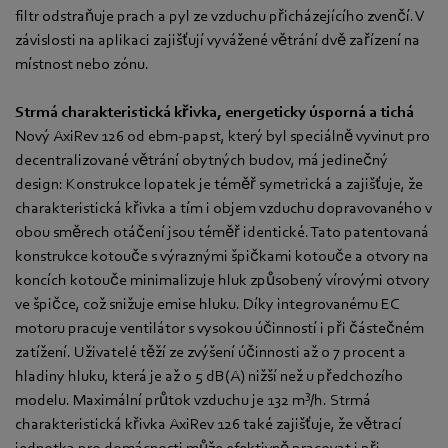
filtr odstraňuje prach a pyl ze vzduchu přicházejícího zvenčí. V
závislosti na aplikaci zajišťují vyvážené větrání dvě zařízení na
místnost nebo zónu.
Strmá charakteristická křivka, energeticky úsporná a tichá
Nový AxiRev 126 od ebm-papst, který byl speciálně vyvinut pro
decentralizované větrání obytných budov, má jedinečný
design: Konstrukce lopatek je téměř symetrická a zajišťuje, že
charakteristická křivka a tím i objem vzduchu dopravovaného v
obou směrech otáčení jsou téměř identické. Tato patentovaná
konstrukce kotouče s výraznými špičkami kotouče a otvory na
koncích kotouče minimalizuje hluk způsobený vírovými otvory
ve špičce, což snižuje emise hluku. Díky integrovanému EC
motoru pracuje ventilátor s vysokou účinností i při částečném
zatížení. Uživatelé těží ze zvýšení účinnosti až o 7 procent a
hladiny hluku, která je až o 5 dB(A) nižší než u předchozího
3
modelu. Maximální průtok vzduchu je 132 m
/h. Strmá
charakteristická křivka AxiRev 126 také zajišťuje, že větrací
jednotka pro domácnosti může efektivně pracovat i při