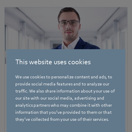
This website uses cookies
Pascal Schöpf
We use cookies to personalize content and ads, to
provide social media features and to analyze our
Trade Press
traffic. We also share information about your use of
Adresa
our site with our social media, advertising and
Amtstraße 85
,
74673 Mulfingen - Hollenbach
,
Germany
analytics partners who may combine it with other
information that you’ve provided to them or that
Telefon
they’ve collected from your use of their services.
+49 7938 81-7006