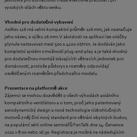
vysokých silách větru venku.
Vhodné pro dodatečné vybavení
AxiRev 126 má velmi kompaktní průměr 126 mm, jak naznačuje
jeho název, a výšku 26 mm. V závislosti na aplikaci lze otáčky
plynule nastavovat mezi 500 a 4200 ot/min. Je dodáván jako
kompletní systém s možností plug-and-play a je také vhodný
pro dodatečnou montáž stávajících větracích jednotek pro
domácnosti, protože půdorys a rozměry odpovídají
osvědčeným rozměrům předchozího modelu.
Prezentace na platformě akce
Zájemci se mohou dozvědět o všech výhodách axiálního
kompaktního ventilátoru a o tom, proč jeho patentovaný
aerodynamický design a nová technologie nízkohlučných
motorů z něj činí nový standard pro větrání obytných budov,
na populární sérii online seminářů FanTalk dne 14. července
2022 v 8:00 nebo 16:30. Registrace je možná na následujícím