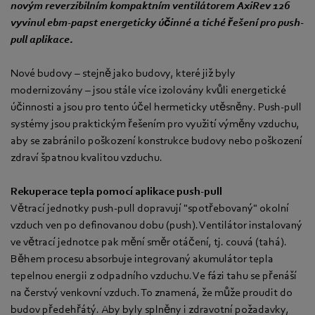
novým reverzibilním kompaktním ventilátorem AxiRev 126
vyvinul ebm-papst energeticky účinné a tiché řešení pro push-
pull aplikace.
Nové budovy – stejně jako budovy, které již byly
modernizovány – jsou stále více izolovány kvůli energetické
účinnosti a jsou pro tento účel hermeticky utěsněny. Push-pull
systémy jsou praktickým řešením pro využití výměny vzduchu,
aby se zabránilo poškození konstrukce budovy nebo poškození
zdraví špatnou kvalitou vzduchu.
Rekuperace tepla pomocí aplikace push-pull
Větrací jednotky push-pull dopravují "spotřebovaný" okolní
vzduch ven po definovanou dobu (push). Ventilátor instalovaný
ve větrací jednotce pak mění směr otáčení, tj. couvá (tahá).
Během procesu absorbuje integrovaný akumulátor tepla
tepelnou energii z odpadního vzduchu. Ve fázi tahu se přenáší
na čerstvý venkovní vzduch. To znamená, že může proudit do
budov předehřátý. Aby byly splněny i zdravotní požadavky,