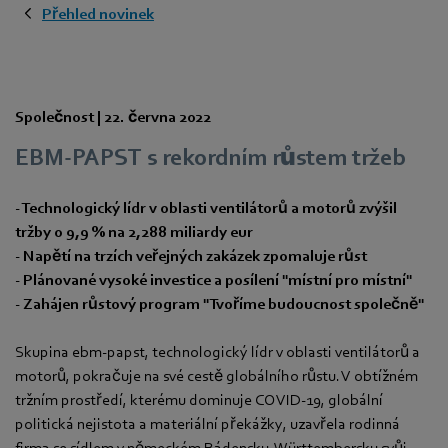
Přehled novinek
Společnost |
22. června 2022
EBM-PAPST s rekordním růstem tržeb
- Technologický lídr v oblasti ventilátorů a motorů zvýšil
tržby o 9,9 % na 2,288 miliardy eur
- Napětí na trzích veřejných zakázek zpomaluje růst
- Plánované vysoké investice a posílení "místní pro místní"
- Zahájen růstový program "Tvoříme budoucnost společně"
Skupina ebm-papst, technologický lídr v oblasti ventilátorů a
motorů, pokračuje na své cestě globálního růstu. V obtížném
tržním prostředí, kterému dominuje COVID-19, globální
politická nejistota a materiální překážky, uzavřela rodinná
firma se sídlem v německém Bádensku-Württembersku svůj