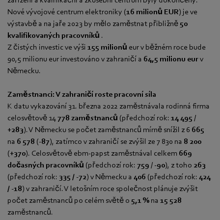
Nové vývojové centrum elektroniky (
16 milionů EUR
) je ve
výstavbě a na jaře 2023 by mělo zaměstnat přibližně
50
kvalifikovaných pracovníků
.
Z čistých investic ve výši
155 milionů
eur v běžném roce bude
90,5 milionu eur investováno v zahraničí a
64,5 milionu eur
v
Německu.
Zaměstnanci: V zahraničí roste pracovní síla
K datu vykazování 31. března 2022 zaměstnávala rodinná firma
celosvětově 14
778 zaměstnanců
(předchozí rok:
14 495
/
+283
). V Německu se počet zaměstnanců mírně snížil z 6
665
na
6 578
(
-87
), zatímco v zahraničí se zvýšil ze 7 830 na
8 200
(
+370
).
Celosvětově ebm-papst zaměstnával celkem
669
dočasných pracovníků
(předchozí rok:
759
/ -
90
), z toho
263
(předchozí rok:
335 / -72
) v Německu a
406
(předchozí rok:
424
/ -18
) v zahraničí. V letošním roce společnost plánuje zvýšit
počet zaměstnanců po celém světě o
5,1 %
na
15 528
zaměstnanců.