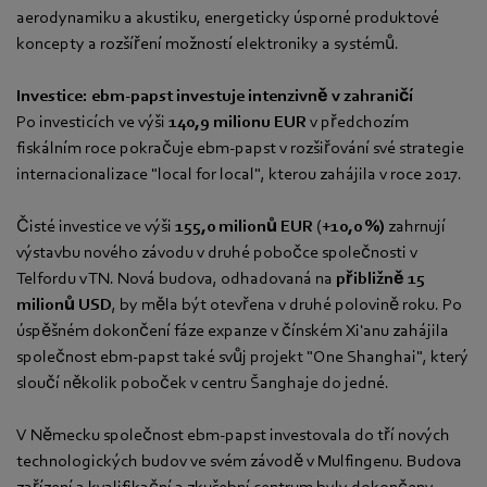
aerodynamiku a akustiku, energeticky úsporné produktové
koncepty a rozšíření možností elektroniky a systémů.
Investice: ebm-papst investuje intenzivně v zahraničí
Po investicích ve výši
140,9 milionu EUR
v předchozím
fiskálním roce pokračuje ebm-papst v rozšiřování své strategie
internacionalizace "local for local", kterou zahájila v roce 2017.
Čisté investice ve výši
155,0 milionů EUR
(
+10,0 %)
zahrnují
výstavbu nového závodu v druhé pobočce společnosti v
Telfordu v TN. Nová budova, odhadovaná na
přibližně 15
milionů USD
, by měla být otevřena v druhé polovině roku. Po
úspěšném dokončení fáze expanze v čínském Xi'anu zahájila
společnost ebm-papst také svůj projekt "One Shanghai", který
sloučí několik poboček v centru Šanghaje do jedné.
V Německu společnost ebm-papst investovala do tří nových
technologických budov ve svém závodě v Mulfingenu. Budova
zařízení a kvalifikační a zkušební centrum byly dokončeny.