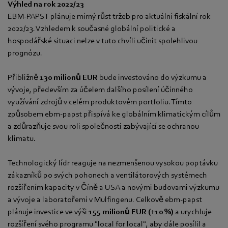
Výhled na rok 2022/23
EBM-PAPST plánuje mírný růst tržeb pro aktuální fiskální rok
2022/23. Vzhledem k současné globální politické a
hospodářské situaci nelze v tuto chvíli učinit spolehlivou
prognózu.
Přibližně
130 milionů EUR
bude investováno do výzkumu a
vývoje, především za účelem dalšího posílení účinného
využívání zdrojů v celém produktovém portfoliu. Tímto
způsobem ebm-papst přispívá ke globálním klimatickým cílům
a zdůrazňuje svou roli společnosti zabývající se ochranou
klimatu.
Technologický lídr reaguje na nezmenšenou vysokou poptávku
zákazníků po svých pohonech a ventilátorových systémech
rozšířením kapacity v Číně a USA a novými budovami výzkumu
a vývoje a laboratořemi v Mulfingenu. Celkově ebm-papst
plánuje investice ve výši
155 milionů EUR
(+10 %)
a urychluje
rozšíření svého programu "local for local", aby dále posílil a