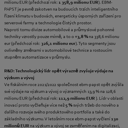
milionu EUR (předchozí rok:
1 358,9 milionu EUR
). EBM-
PAPST je pevně zakotven na budoucích trzích inteligentního
řízení klimatu v budovách, energeticky úsporných zařízení pro
serverové farmy a technologie čistých prostor.
Naproti tomu divize automobilové a průmyslové pohonné
techniky vzrostly pouze mírně, a to o
+3,8 %
na 338,6 milionu
eur (předchozí rok:
326,1 milionu eur
).
Tyto segmenty jsou
ovlivněny změnami v automobilové technice a rostoucím
stupněm automatizace v průmyslu.
R&D: Technologický lídr opět výrazně zvyšuje výdaje na
výzkum a vývoj
Ve fiskálním roce 2021/2022 společnost ebm-papst opět zvýšila
své výdaje na výzkum a vývoj o významných 13,9 % na 128,6
milionu EUR (předchozí rok:
112,9
milionu EUR
).
Lídr v oblasti
inovací proto vyčleňuje více než
5 %
svých tržeb do nového a
dalšího rozvoje svého produktového portfolia a také do
základního výzkumu. V letošním roce ebm-papst vyčlení
130
milionů EUR
na výzkum a vývoj se zaměřením na digitalizaci,