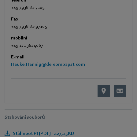
+49 7938 81-7105
Fax
+49 7938 81-97105
mobilní
+49 171 3624067
E-mail
Hauke.Hannig@de.ebmpapst.com
Stahování souborů
Stáhnout PI [PDF] - 427,25KB