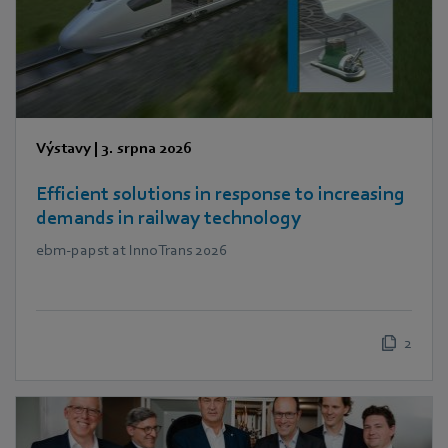
Výstavy
|
3. srpna 2026
Efficient solutions in response to increasing
demands in railway technology
ebm‑papst at InnoTrans 2026
2