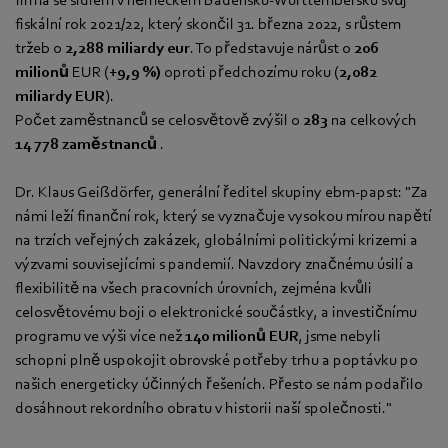
fiskální rok 2021/22, který skončil 31. března 2022, s růstem
tržeb o
2,288 miliardy eur
. To představuje nárůst o
206
milionů
EUR (
+9,9 %)
oproti předchozímu roku (
2,082
miliardy EUR
).
Počet zaměstnanců se celosvětově zvýšil o
283
na celkových
14 778 zaměstnanců
.
Dr. Klaus Geißdörfer, generální ředitel skupiny ebm-papst: "Za
námi leží finanční rok, který se vyznačuje vysokou mírou napětí
na trzích veřejných zakázek, globálními politickými krizemi a
výzvami souvisejícími s pandemií. Navzdory značnému úsilí a
flexibilitě na všech pracovních úrovních, zejména kvůli
celosvětovému boji o elektronické součástky, a investičnímu
programu ve výši více než
140 milionů EUR
, jsme nebyli
schopni plně uspokojit obrovské potřeby trhu a poptávku po
našich energeticky účinných řešeních. Přesto se nám podařilo
dosáhnout rekordního obratu v historii naší společnosti."