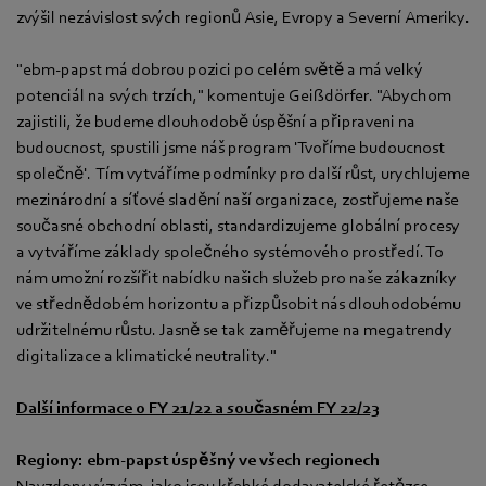
zvýšil nezávislost svých regionů Asie, Evropy a Severní Ameriky.
"ebm-papst má dobrou pozici po celém světě a má velký
potenciál na svých trzích," komentuje Geißdörfer. "Abychom
zajistili, že budeme dlouhodobě úspěšní a připraveni na
budoucnost, spustili jsme náš program 'Tvoříme budoucnost
společně'. Tím vytváříme podmínky pro další růst, urychlujeme
mezinárodní a síťové sladění naší organizace, zostřujeme naše
současné obchodní oblasti, standardizujeme globální procesy
a vytváříme základy společného systémového prostředí. To
nám umožní rozšířit nabídku našich služeb pro naše zákazníky
ve střednědobém horizontu a přizpůsobit nás dlouhodobému
udržitelnému růstu. Jasně se tak zaměřujeme na megatrendy
digitalizace a klimatické neutrality."
Další informace o FY 21/22 a současném FY 22/23
Regiony: ebm-papst úspěšný ve všech regionech
Navzdory výzvám, jako jsou křehké dodavatelské řetězce,