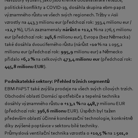
politické konflikty a COVID-19, dosáhla skupina ebm-papst
významného růstu ve všech svých regionech. Tržby v Asii
vzrostly na 443,3 milionu eur (předchozí rok: 393,4 milionu eur /
+
12,7
%), USA zaznamenaly
nárůst o +12,1
% na 276,5 milionu
eur (předchozí rok:
246,6
milionu eur), Evropa (bez Německa)
také dosáhla dvouciferného růstu (nárůst +
10
% na 1 095,2
milionu eur (předchozí rok:
995,9
milionu eur) a Německo
přidalo
+6,2 %
na celkových
473,4
milionu eur
(předchozí rok:
445,8 milionu EUR
).
Podnikatelské sektory: Přehled tržních segmentů
EBM-PAPST také zvýšila prodeje na všech svých cílových trzích.
Obchodní oblasti Domácí spotřebiče a tepelná technika
dosáhly významného růstu
o +13,1 %
na
448,7
milionu EUR
(předchozí rok:
396,6
milionu
EUR). Úspěch byl tažen
především oblastí účinné kondenzační technologie, konkrétně
díky zvýšené poptávce v sektoru bílé techniky.
Průmyslová ventilační technika vzrostla o
+10,5 %
na 1
501,0