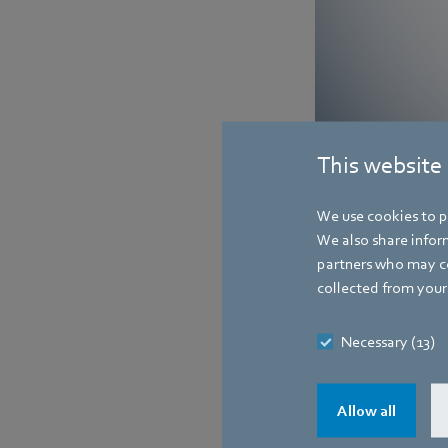
Kompaktní a výkonné ax
This website
vzduchu v chladničkác
We use cookies to pe
Kontakt
We also share inform
partners who may co
collected from your 
Necessary (13)
Allow all