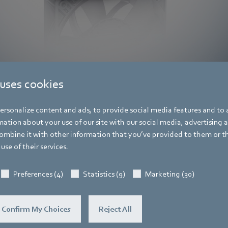
iální kompaktní ventilátory ze série S-Panther společnosti ebm-papst zajišťu
 uses cookies
h a mrazničkách.
rsonalize content and ads, to provide social media features and to a
ation about your use of our site with our social media, advertising 
mbine it with other information that you’ve provided to them or t
use of their services.
Katrin Lindner
Preferences (4)
Statistics (9)
Marketing (30)
Trade Press
Adresa
Amtstraße 85
,
74673 Mulfingen - Hollen
Confirm My Choices
Reject All
Telefon