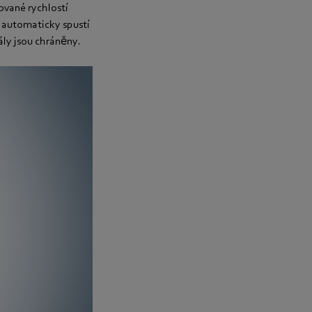
ované rychlostí
 automaticky spustí
ály jsou chráněny.