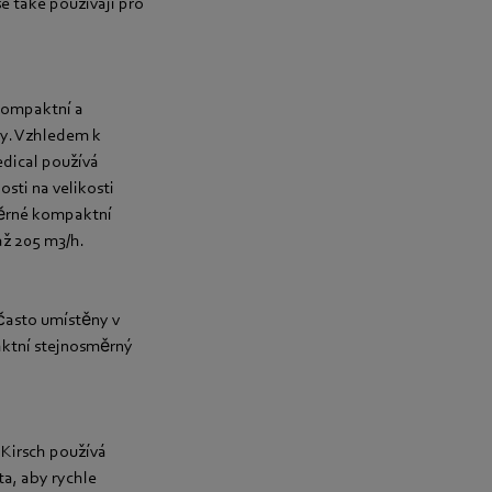
e také používají pro
kompaktní a
ky. Vzhledem k
edical používá
sti na velikosti
měrné kompaktní
až 205 m3/h.
často umístěny v
aktní stejnosměrný
 Kirsch používá
a, aby rychle