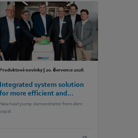
Produktové novinky
|
20. července 2026
Integrated system solution
for more efficient and
scalable heat pumps
New heat pump demonstrator from ebm
papst