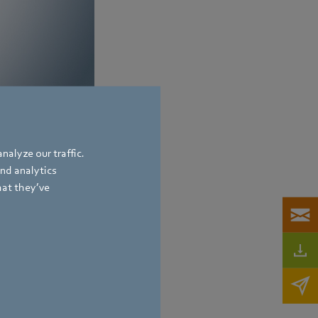
jí rovnoměrné rozložení
nalyze our traffic.
and analytics
hat they’ve
bach
,
Germany