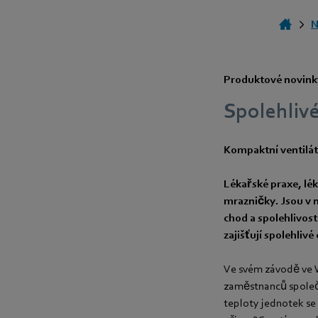
N
Produktové novink
Spolehlivé
Kompaktní ventilá
Lékařské praxe, lék
mrazničky. Jsou v n
chod a spolehlivos
zajišťují spolehliv
Ve svém závodě ve 
zaměstnanců společn
teploty jednotek se 