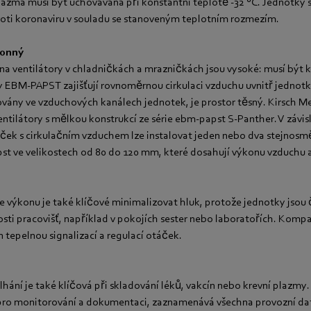
plazma musí být uchovávána při konstantní teplotě -32 °C. Jednotky s
roti koronaviru v souladu se stanoveným teplotním rozmezím.
konný
a ventilátory v chladničkách a mrazničkách jsou vysoké: musí být 
y EBM-PAPST zajišťují rovnoměrnou cirkulaci vzduchu uvnitř jednot
lovány ve vzduchových kanálech jednotek, je prostor těsný. Kirsch M
ntilátory s mělkou konstrukcí ze série ebm-papst S-Panther. V závislo
ček s cirkulačním vzduchem lze instalovat jeden nebo dva stejnos
st ve velikostech od 80 do 120 mm, které dosahují výkonu vzduchu 
výkonu je také klíčové minimalizovat hluk, protože jednotky jsou 
osti pracovišť, například v pokojích sester nebo laboratořích. Komp
n tepelnou signalizací a regulací otáček.
hání je také klíčová při skladování léků, vakcín nebo krevní plazmy.
pro monitorování a dokumentaci, zaznamenává všechna provozní dat