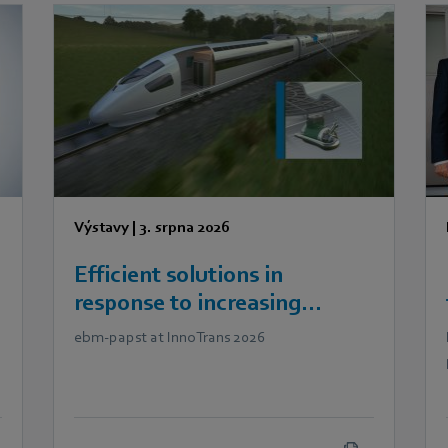
Výstavy
|
3. srpna 2026
Efficient solutions in
response to increasing
demands in railway
ebm‑papst at InnoTrans 2026
technology