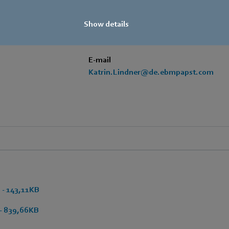
+49 7938 81-7006
Show details
Fax
+49 7938 81-97006
E-mail
Katrin.Lindner@de.ebmpapst.com
 - 143,11KB
 - 839,66KB