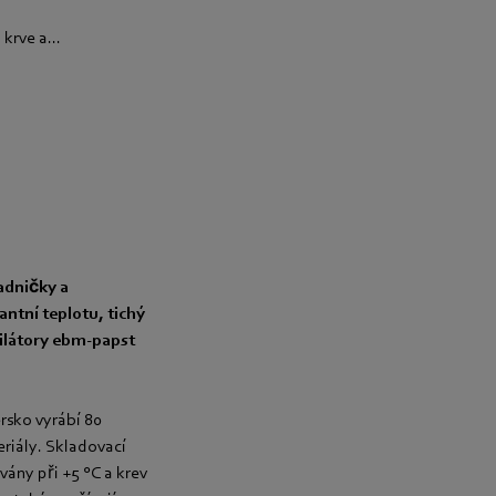
krve a...
adničky a
antní teplotu, tichý
tilátory ebm-papst
sko vyrábí 80
riály. Skladovací
vány při +5 °C a krev