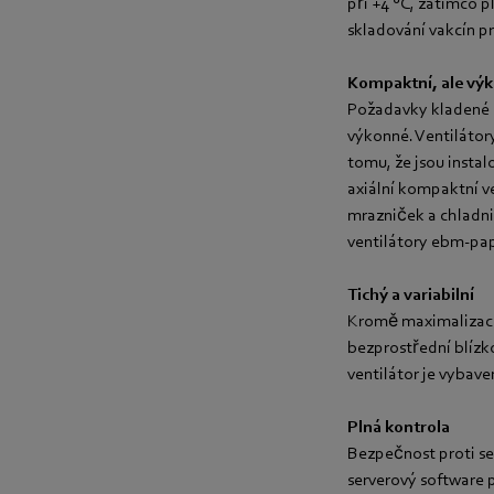
při +4 °C, zatímco 
skladování vakcín p
Kompaktní, ale vý
Požadavky kladené n
výkonné. Ventilátor
tomu, že jsou insta
axiální kompaktní ve
mrazniček a chladni
ventilátory ebm-pap
Tichý a variabilní
Kromě maximalizace 
bezprostřední blízk
ventilátor je vybave
Plná kontrola
Bezpečnost proti sel
serverový software 