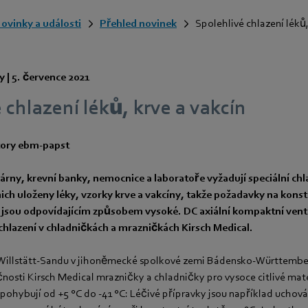
ovinky a události
Přehled novinek
Spolehlivé chlazení léků, 
y |
5. července 2021
 chlazení léků, krve a vakcín
tory ebm-papst
árny, krevní banky, nemocnice a laboratoře vyžadují speciální chl
ich uloženy léky, vzorky krve a vakcíny, takže požadavky na konst
t jsou odpovídajícím způsobem vysoké. DC axiální kompaktní ven
é chlazení v chladničkách a mrazničkách Kirsch Medical.
Willstätt-Sandu v jihoněmecké spolkové zemi Bádensko-Württember
osti Kirsch Medical mrazničky a chladničky pro vysoce citlivé mate
pohybují od +5 °C do -41 °C: Léčivé přípravky jsou například uchová