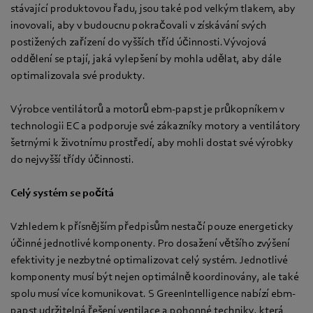
stávající produktovou řadu, jsou také pod velkým tlakem, aby
inovovali, aby v budoucnu pokračovali v získávání svých
postižených zařízení do vyšších tříd účinnosti. Vývojová
oddělení se ptají, jaká vylepšení by mohla udělat, aby dále
optimalizovala své produkty.
Výrobce ventilátorů a motorů ebm-papst je průkopníkem v
technologii EC a podporuje své zákazníky motory a ventilátory
šetrnými k životnímu prostředí, aby mohli dostat své výrobky
do nejvyšší třídy účinnosti.
Celý systém se počítá
Vzhledem k přísnějším předpisům nestačí pouze energeticky
účinné jednotlivé komponenty. Pro dosažení většího zvýšení
efektivity je nezbytné optimalizovat celý systém. Jednotlivé
komponenty musí být nejen optimálně koordinovány, ale také
spolu musí více komunikovat. S GreenIntelligence nabízí ebm-
papst udržitelná řešení ventilace a pohonné techniky, která