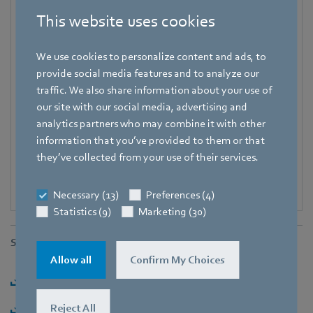
This website uses cookies
Telefon
+49 7938 81-7006
We use cookies to personalize content and ads, to
Fax
provide social media features and to analyze our
+49 7938 81-97006
traffic. We also share information about your use of
E-mail
our site with our social media, advertising and
Katrin.Lindner@de.ebmpapst.com
analytics partners who may combine it with other
information that you’ve provided to them or that
they’ve collected from your use of their services.
Necessary (13)
Preferences (4)
Statistics (9)
Marketing (30)
Stahování souborů
Allow all
Confirm My Choices
Stáhnout [PDF] - 150,32KB
Stáhnout [ZIP] - 2,67MB
Reject All