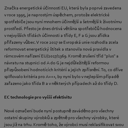
Značka energetické účinnosti EU, která byla poprvé zavedena
v roce 1995, je naprostým úspěchem, protože elektrické
spotřebiče jsou nyní mnohem účinnější a šetrnější k životnímu
prostředí. Přesto je dnes drtivá většina spotřebičů hodnocena
v nejvyšších třídách účinnosti a třídy E, F a G jsou zřídka
přiřazeny vůbec. V roce 2017 se Evropská unie rozhodla zcela
reformovat energetický štítek a stanovila nová pravidla v
rámcovém nařízení EU/2017/1369. Kromě zrušení tříd "plus" a
návratu na stupnici od A do G je nejdůležitější reformou
přizpůsobení hodnotících kritérií a jejich zpřísnění. To, co dříve
splňovalo kritéria pro A+++, by nyní bylo v nejlepším případě
zařazeno jako třída B a v některých případech až do třídy D.
EC technologie pro vyšší efektivitu
Nové označení bude nyní postupně zaváděno pro všechny
ostatní skupiny výrobků a zpětně pro všechny výrobky, které
jsou již na trhu. Kromě toho, že výrobci musí reklasifikovat svou